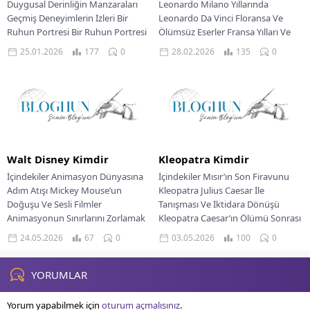
Duygusal Derinliğin Manzaraları
Leonardo Milano Yıllarında
Geçmiş Deneyimlerin İzleri Bir
Leonardo Da Vinci Floransa Ve
Ruhun Portresi Bir Ruhun Portresi
Ölümsüz Eserler Fransa Yılları Ve
Her insan yaşamı, sayısız...
Kraliyet Himayesi...
25.01.2026
177
0
28.02.2026
135
0
Walt Disney Kimdir
Kleopatra Kimdir
İçindekiler Animasyon Dünyasına
İçindekiler Mısır’ın Son Firavunu
Adım Atışı Mickey Mouse’un
Kleopatra Julius Caesar İle
Doğuşu Ve Sesli Filmler
Tanışması Ve İktidara Dönüşü
Animasyonun Sınırlarını Zorlamak
Kleopatra Caesar’ın Ölümü Sonrası
Animasyonun Zaferi Eğlence
Kleopatra’nın Konumu Mark
24.05.2026
67
0
03.05.2026
100
0
İmparatorluğunun Kuruluşu Bir...
Antony...
YORUMLAR
Yorum yapabilmek için
oturum açmalısınız
.