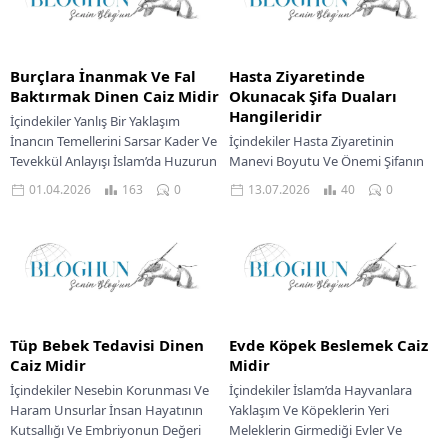
Burçlara İnanmak Ve Fal
Hasta Ziyaretinde
Baktırmak Dinen Caiz Midir
Okunacak Şifa Duaları
Hangileridir
İçindekiler Yanlış Bir Yaklaşım
İnancın Temellerini Sarsar Kader Ve
İçindekiler Hasta Ziyaretinin
Tevekkül Anlayışı İslam’da Huzurun
Manevi Boyutu Ve Önemi Şifanın
Gerçek Kaynağı İnsanlık tarihi
Kaynağı Ve Duayla İsteme Adabı
01.04.2026
163
0
13.07.2026
40
0
boyunca bilinmeyene duyulan...
Peygamber Efendimizin Şifa Duası
Uygulamaları Diğer Şifa...
Tüp Bebek Tedavisi Dinen
Evde Köpek Beslemek Caiz
Caiz Midir
Midir
İçindekiler Nesebin Korunması Ve
İçindekiler İslam’da Hayvanlara
Haram Unsurlar İnsan Hayatının
Yaklaşım Ve Köpeklerin Yeri
Kutsallığı Ve Embriyonun Değeri
Meleklerin Girmediği Evler Ve