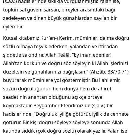
(s.a.v.) hadislerinde sıklıkla vurgulanmıştır. Yalan ise,
toplumsal güveni sarsan, bireyler arasındaki bağı
zedeleyen ve dinen büyük günahlardan sayılan bir
eylemdir.
Kutsal kitabımız Kur’an-ı Kerim, müminleri daima doğru
sözlü olmaya teşvik ederken, yalandan ve iftiradan
şiddetle sakındırır. Allah Teâlâ, “Ey iman edenler!
Allah’tan korkun ve doğru söz söyleyin ki Allah işlerinizi
düzeltsin ve günahlarınızı bağışlasın.” (Ahzâb, 33/70-71)
buyurarak müminlere yol göstermiştir. Bu ilahi emir,
sözün doğruluğunun hem dünya hem de ahiret
saadetinin anahtarı olduğunu açıkça ortaya
koymaktadır. Peygamber Efendimiz de (s.a.v.) bir
hadislerinde, “Doğruluk iyiliğe götürür, iyilik de cennete
götürür. Bir kişi doğru söyleye söyleye sonunda Allah
katında sıddîk (çok doğru sözlü) olarak yazılır. Yalan ise