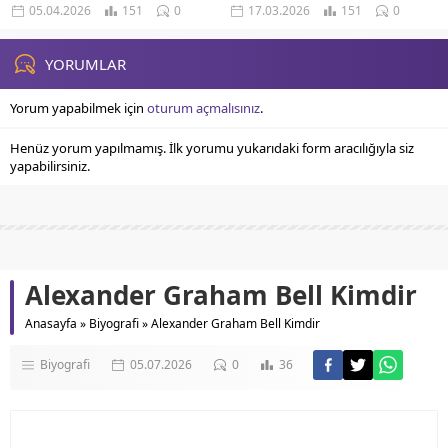
İlahi Takdir Ve Dua Ile Manevi
Hadisler Sevabın Azalması Durumu
05.04.2026
151
0
17.03.2026
151
0
Destek Aile...
Necaset Hükmü Ve Temizlik
Meseleleri...
YORUMLAR
Yorum yapabilmek için
oturum açmalısınız
.
Henüz yorum yapılmamış. İlk yorumu yukarıdaki form aracılığıyla siz
yapabilirsiniz.
Alexander Graham Bell Kimdir
Anasayfa
»
Biyografi
»
Alexander Graham Bell Kimdir
Biyografi
05.07.2026
0
36