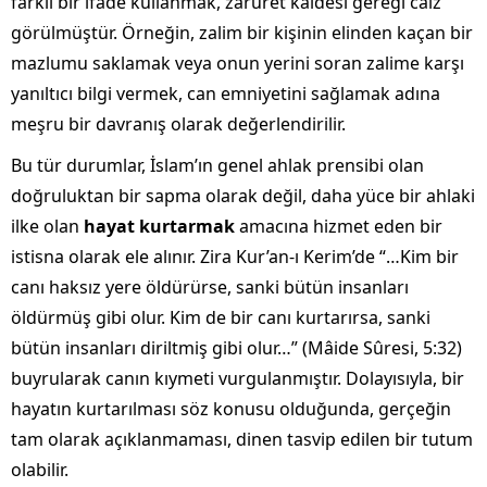
farklı bir ifade kullanmak, zaruret kaidesi gereği caiz
görülmüştür. Örneğin, zalim bir kişinin elinden kaçan bir
mazlumu saklamak veya onun yerini soran zalime karşı
yanıltıcı bilgi vermek, can emniyetini sağlamak adına
meşru bir davranış olarak değerlendirilir.
Bu tür durumlar, İslam’ın genel ahlak prensibi olan
doğruluktan bir sapma olarak değil, daha yüce bir ahlaki
ilke olan
hayat kurtarmak
amacına hizmet eden bir
istisna olarak ele alınır. Zira Kur’an-ı Kerim’de “…Kim bir
canı haksız yere öldürürse, sanki bütün insanları
öldürmüş gibi olur. Kim de bir canı kurtarırsa, sanki
bütün insanları diriltmiş gibi olur…” (Mâide Sûresi, 5:32)
buyrularak canın kıymeti vurgulanmıştır. Dolayısıyla, bir
hayatın kurtarılması söz konusu olduğunda, gerçeğin
tam olarak açıklanmaması, dinen tasvip edilen bir tutum
olabilir.