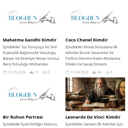
Mahatma Gandhi Kimdir
Coco Chanel Kimdir
İçindekiler Tuz Yürüyüşü Ve Sivil
İçindekiler Moda Dünyasına İlk
İtaatsizlik Bağımsızlık Yolculuğu
Adımlar İkonik Tasarımlar Ve
Barışın Ve Direnişin Mirası Sonsuz
Parfüm Devrimi Kadın Modasına
Barış Yolculuğu Mohandas
Etkileri Ve Savaş Dönemi
Karamçand Gandhi, 2 Ekim...
Muhteşem Geri Dönüş Ve...
07.05.2026
51
0
17.04.2026
94
0
Bir Ruhun Portresi
Leonardo Da Vinci Kimdir
İçindekiler İçsel Kimliğin Dokusu
İçindekiler Sanatın İlk Adımları İçin