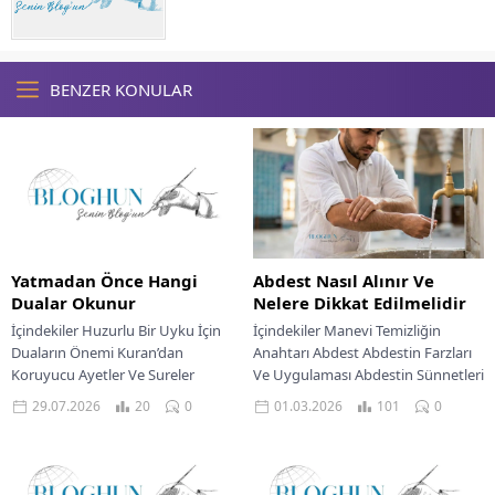
BENZER KONULAR
Yatmadan Önce Hangi
Abdest Nasıl Alınır Ve
Dualar Okunur
Nelere Dikkat Edilmelidir
İçindekiler Huzurlu Bir Uyku İçin
İçindekiler Manevi Temizliğin
Duaların Önemi Kuran’dan
Anahtarı Abdest Abdestin Farzları
Koruyucu Ayetler Ve Sureler
Ve Uygulaması Abdestin Sünnetleri
Peygamber Efendimizin
Ve Adabı Yaygın Hatalar Ve Dikkat
29.07.2026
20
0
01.03.2026
101
0
Sünnetinde Uyku Duaları Niyet Ve
Edilmesi Gerekenler Abdesti...
Teslimiyetle...