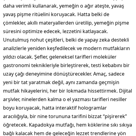
daha verimli kullanarak, yemeğin o ağır ateşte, yavaş
yavaş pişme ritüelini koruyacak. Hatta belki de
çömlekler, akıllı materyallerden üretilip, yemeğin pişme
süresini optimize edecek, lezzetini katlayacak.
Unutulmuş nohut çeşitleri, belki de yapay zeka destekli
analizlerle yeniden keşfedilecek ve modern mutfakların
yıldızı olacak. Şefler, geleneksel tarifleri moleküler
gastronomi teknikleriyle birleştirerek, testi kebabını bir
uzay çağı deneyimine dönüştürecekler. Amaç, sadece
yeni bir tat yaratmak değil, aynı zamanda geçmişin
mutfak hikayelerini, her bir lokmada hissettirmek. Dijital
arşivler, ninelerden kalma o el yazması tarifleri nesiller
boyu koruyacak, hatta interaktif hologramlar
aracılığıyla, bir nine torununa tarifini bizzat “pişirerek”
öğretecek. Kapadokya mutfağı, hem köklerine sıkı sıkıya
bağlı kalacak hem de geleceğin lezzet trendlerine yön