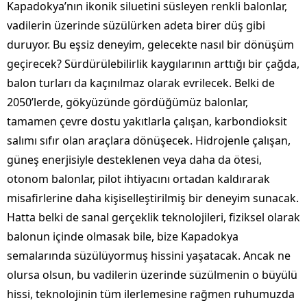
Kapadokya’nın ikonik siluetini süsleyen renkli balonlar,
vadilerin üzerinde süzülürken adeta birer düş gibi
duruyor. Bu eşsiz deneyim, gelecekte nasıl bir dönüşüm
geçirecek? Sürdürülebilirlik kaygılarının arttığı bir çağda,
balon turları da kaçınılmaz olarak evrilecek. Belki de
2050’lerde, gökyüzünde gördüğümüz balonlar,
tamamen çevre dostu yakıtlarla çalışan, karbondioksit
salımı sıfır olan araçlara dönüşecek. Hidrojenle çalışan,
güneş enerjisiyle desteklenen veya daha da ötesi,
otonom balonlar, pilot ihtiyacını ortadan kaldırarak
misafirlerine daha kişiselleştirilmiş bir deneyim sunacak.
Hatta belki de sanal gerçeklik teknolojileri, fiziksel olarak
balonun içinde olmasak bile, bize Kapadokya
semalarında süzülüyormuş hissini yaşatacak. Ancak ne
olursa olsun, bu vadilerin üzerinde süzülmenin o büyülü
hissi, teknolojinin tüm ilerlemesine rağmen ruhumuzda