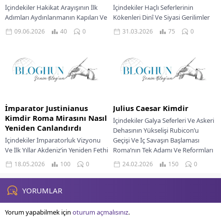
İçindekiler Hakikat Arayışının İlk
İçindekiler Haçlı Seferlerinin
Adımları Aydınlanmanın Kapıları Ve
Kökenleri Dinî Ve Siyasi Gerilimler
Yeni Bir Felsefe Öğretinin Yayılışı Ve
Papa Urbanus’un Çağrısı Ve İlk
09.06.2026
40
0
31.03.2026
75
0
Sangha’nın Oluşumu Bir
Haçlı Seferinin Başlangıcı Kutsal
Buddha’nın Kalan Yılları...
Topraklar’da Haçlı Devletlerinin...
İmparator Justinianus
Julius Caesar Kimdir
Kimdir Roma Mirasını Nasıl
İçindekiler Galya Seferleri Ve Askeri
Yeniden Canlandırdı
Dehasının Yükselişi Rubicon’u
İçindekiler İmparatorluk Vizyonu
Geçişi Ve İç Savaşın Başlaması
Ve İlk Yıllar Akdeniz’in Yeniden Fethi
Roma’nın Tek Adamı Ve Reformları
Hukukun Mirası Sanat Ve İnancın
Mart İdeleri...
18.05.2026
100
0
24.02.2026
150
0
Yükselişi Büyük İmparatorluğun
Yükü Justinianus Döneminin...
YORUMLAR
Yorum yapabilmek için
oturum açmalısınız
.