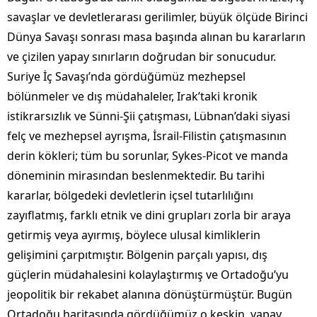
savaşlar ve devletlerarası gerilimler, büyük ölçüde Birinci
Dünya Savaşı sonrası masa başında alınan bu kararların
ve çizilen yapay sınırların doğrudan bir sonucudur.
Suriye İç Savaşı’nda gördüğümüz mezhepsel
bölünmeler ve dış müdahaleler, Irak’taki kronik
istikrarsızlık ve Sünni-Şii çatışması, Lübnan’daki siyasi
felç ve mezhepsel ayrışma, İsrail-Filistin çatışmasının
derin kökleri; tüm bu sorunlar, Sykes-Picot ve manda
döneminin mirasından beslenmektedir. Bu tarihi
kararlar, bölgedeki devletlerin içsel tutarlılığını
zayıflatmış, farklı etnik ve dini grupları zorla bir araya
getirmiş veya ayırmış, böylece ulusal kimliklerin
gelişimini çarpıtmıştır. Bölgenin parçalı yapısı, dış
güçlerin müdahalesini kolaylaştırmış ve Ortadoğu’yu
jeopolitik bir rekabet alanına dönüştürmüştür. Bugün
Ortadoğu haritasında gördüğümüz o keskin, yapay