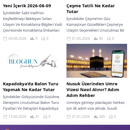
Yeni İçerik 2026-08-09
Çeşme Tatili Ne Kadar
Tutar
İçindekiler Saklı Vadi’nin
Keşfedilmeyi Bekleyen Sırları
İçindekiler Çeşme’nin Göz
Ulaşım Ve Konaklama Bilgileri Vadi
Kamaştıran Güzellikleri Çeşme’ye
Çevresinde Konaklama İmkanları
Ulaşım Seçenekleri Unutulmaz Bir
Saklı Vadiye Ulaşım İpuçları
Tatil İçin Konaklama Rehberi
09.08.2026
9
0
01.05.2026
90
0
Gözlerinizi kapatın...
Ege’nin Tadı Damaklarda Çeşme
Lezzetleri Şehir...
Kapadokya’da Balon Turu
Nusuk Üzerinden Umre
Yapmak Ne Kadar Tutar
Vizesi Nasıl Alınır? Adım
Adım Rehber
İçindekiler Gökyüzünde Süzülme
Deneyimi Unutulmaz Balon Turu
Umreye gitmeyi planlayan herkes
Fiyatları Ve Detayları Kapadokya
için ilk adım vize almak. Suudi
Mutfağının Lezzetli Durakları
Arabistan Hac ve Umre Bakanlığı
13.06.2026
41
0
01.01.2026
345
0
Kapadokya’da Rüya Gibi
tarafından kullanılan Nusuk
Konaklama Seçenekleri
platformu, umre...