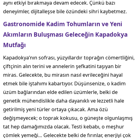
aynı etkiyi bırakmaya devam edecek. Çünkü bazı
deneyimler, dijitalleşse bile özündeki sihri kaybetmez.
Gastronomide Kadim Tohumların ve Yeni
Akımların Buluşması Geleceğin Kapadokya
Mutfağı
Kapadokya’nın sofrası, yüzyıllardır toprağın cömertliğini,
çiftçinin alın terini ve annelerin şefkatini taşıyan bir
miras. Gelecekte, bu mirasın nasıl evrileceğini hayal
etmek bile iştahımı kabartıyor. Düşünsenize, o kadim
üzüm bağlarından elde edilen üzümlerle, belki de
genetik mühendislikle daha dayanıklı ve lezzetli hale
getirilmiş yeni türler ortaya çıkacak. Ama özü
değişmeyecek; o toprak kokusu, o güneşte olgunlaşmış
tat hep damağımızda olacak. Testi kebabı, o meşhur
çömlek yemeği… Gelecekte belki de fırınlar, enerjiyi çok