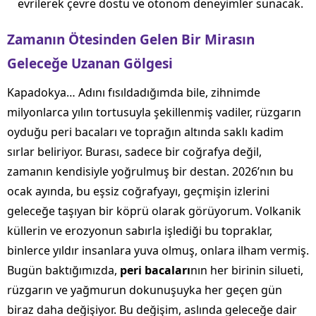
evrilerek çevre dostu ve otonom deneyimler sunacak.
Zamanın Ötesinden Gelen Bir Mirasın
Geleceğe Uzanan Gölgesi
Kapadokya… Adını fısıldadığımda bile, zihnimde
milyonlarca yılın tortusuyla şekillenmiş vadiler, rüzgarın
oyduğu peri bacaları ve toprağın altında saklı kadim
sırlar beliriyor. Burası, sadece bir coğrafya değil,
zamanın kendisiyle yoğrulmuş bir destan. 2026’nın bu
ocak ayında, bu eşsiz coğrafyayı, geçmişin izlerini
geleceğe taşıyan bir köprü olarak görüyorum. Volkanik
küllerin ve erozyonun sabırla işlediği bu topraklar,
binlerce yıldır insanlara yuva olmuş, onlara ilham vermiş.
Bugün baktığımızda,
peri bacaları
nın her birinin silueti,
rüzgarın ve yağmurun dokunuşuyka her geçen gün
biraz daha değişiyor. Bu değişim, aslında geleceğe dair