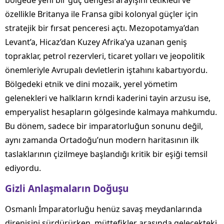
bölgede yeni bir güç dengesi arayışını tetikledi ve
özellikle Britanya ile Fransa gibi kolonyal güçler için
stratejik bir fırsat penceresi açtı. Mezopotamya’dan
Levant’a, Hicaz’dan Kuzey Afrika’ya uzanan geniş
topraklar, petrol rezervleri, ticaret yolları ve jeopolitik
önemleriyle Avrupalı devletlerin iştahını kabartıyordu.
Bölgedeki etnik ve dini mozaik, yerel yömetim
gelenekleri ve halkların krndi kaderini tayin arzusu ise,
emperyalist hesapların gölgesinde kalmaya mahkumdu.
Bu dönem, sadece bir imparatorluğun sonunu değil,
aynı zamanda Ortadoğu’nun modern haritasının ilk
taslaklarının çizilmeye başlandığı kritik bir eşiği temsil
ediyordu.
Gizli Anlaşmaların Doğuşu
Osmanlı İmparatorluğu henüz savaş meydanlarında
direnişini sürdürürken, müttefikler arasında gelecekteki