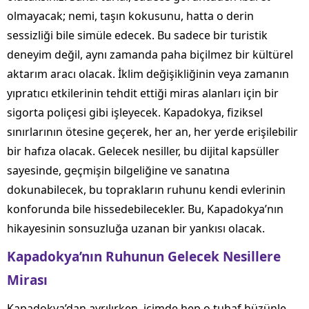
olmayacak; nemi, taşın kokusunu, hatta o derin
sessizliği bile simüle edecek. Bu sadece bir turistik
deneyim değil, aynı zamanda paha biçilmez bir kültürel
aktarım aracı olacak. İklim değişikliğinin veya zamanın
yıpratıcı etkilerinin tehdit ettiği miras alanları için bir
sigorta poliçesi gibi işleyecek. Kapadokya, fiziksel
sınırlarının ötesine geçerek, her an, her yerde erişilebilir
bir hafıza olacak. Gelecek nesiller, bu dijital kapsüller
sayesinde, geçmişin bilgeliğine ve sanatına
dokunabilecek, bu toprakların ruhunu kendi evlerinin
konforunda bile hissedebilecekler. Bu, Kapadokya’nın
hikayesinin sonsuzluğa uzanan bir yankısı olacak.
Kapadokya’nın Ruhunun Gelecek Nesillere
Mirası
Kapadokya’dan ayrılırken, içimde hep o tuhaf hüzünle