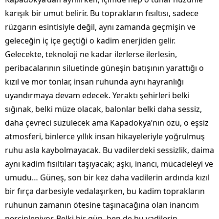
karışık bir umut belirir. Bu toprakların fısıltısı, sadece
rüzgarın esintisiyle değil, aynı zamanda geçmişin ve
geleceğin iç içe geçtiği o kadim enerjiden gelir.
Gelecekte, teknoloji ne kadar ilerlerse ilerlesin,
peribacalarının siluetinde güneşin batışının yarattığı o
kızıl ve mor tonlar, insan ruhunda aynı hayranlığı
uyandırmaya devam edecek. Yeraktı şehirleri belki
sığınak, belki müze olacak, balonlar belki daha sessiz,
daha çevreci süzülecek ama Kapadokya’nın özü, o eşsiz
atmosferi, binlerce yıllık insan hikayeleriyle yoğrulmuş
ruhu asla kaybolmayacak. Bu vadilerdeki sessizlik, daima
aynı kadim fısıltıları taşıyacak; aşkı, inancı, mücadeleyi ve
umudu… Güneş, son bir kez daha vadilerin ardında kızıl
bir fırça darbesiyle vedalaşırken, bu kadim toprakların
ruhunun zamanın ötesine taşınacağına olan inancım
perçinleniyor. Belki bir gün, ben de bu vadilerin