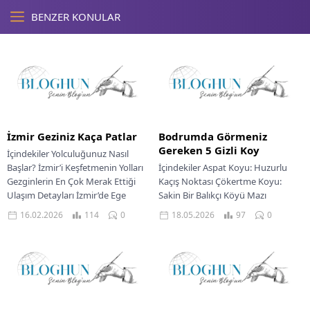
BENZER KONULAR
İzmir Geziniz Kaça Patlar
Bodrumda Görmeniz
Gereken 5 Gizli Koy
İçindekiler Yolculuğunuz Nasıl
Başlar? İzmir’i Keşfetmenin Yolları
İçindekiler Aspat Koyu: Huzurlu
Gezginlerin En Çok Merak Ettiği
Kaçış Noktası Çökertme Koyu:
Ulaşım Detayları İzmir’de Ege
Sakin Bir Balıkçı Köyü Mazı
Sofrasında Bir Lezzet Şöleni...
Koyunda Huzur Dolu Bir Kaçış Ne
16.02.2026
114
0
18.05.2026
97
0
Yenir...