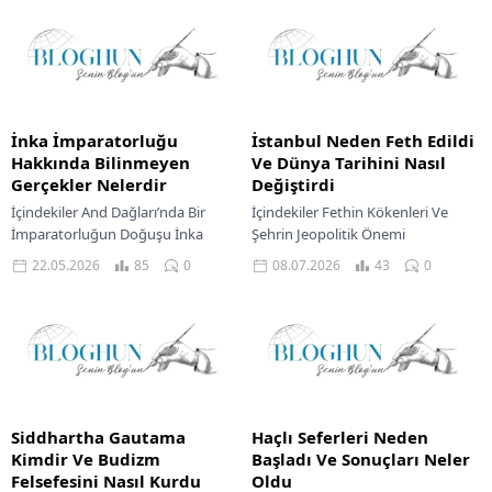
İnka İmparatorluğu
İstanbul Neden Feth Edildi
Hakkında Bilinmeyen
Ve Dünya Tarihini Nasıl
Gerçekler Nelerdir
Değiştirdi
İçindekiler And Dağları’nda Bir
İçindekiler Fethin Kökenleri Ve
İmparatorluğun Doğuşu İnka
Şehrin Jeopolitik Önemi
İmparatorluğu’nun Düşüşünün
Osmanlı’nın Gözünden Fetih
22.05.2026
85
0
08.07.2026
43
0
Sonuçları İnka Medeniyetinin
Hedefi Kuşatma Hazırlıkları Ve
Tarihsel Önemi Güney Amerika’nın
Büyük Sefer Şehrin Kuşatılması Ve
And Dağları’nda yükselen ve...
Destansı...
Siddhartha Gautama
Haçlı Seferleri Neden
Kimdir Ve Budizm
Başladı Ve Sonuçları Neler
Felsefesini Nasıl Kurdu
Oldu