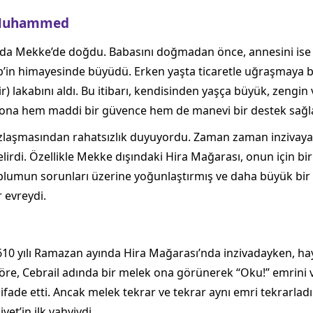
a Muhammed
da Mekke’de doğdu. Babasını doğmadan önce, annesini ise a
lib’in himayesinde büyüdü. Erken yaşta ticaretle uğraşmay
lir) lakabını aldı. Bu itibarı, kendisinden yaşça büyük, zengin
ik, ona hem maddi bir güvence hem de manevi bir destek sağl
aşmasından rahatsızlık duyuyordu. Zaman zaman inzivaya ç
di. Özellikle Mekke dışındaki Hira Mağarası, onun için bir 
plumun sorunları üzerine yoğunlaştırmış ve daha büyük bir 
r evreydi.
0 yılı Ramazan ayında Hira Mağarası’nda inzivadayken, hay
göre, Cebrail adında bir melek ona görünerek “Oku!” emrini
ade etti. Ancak melek tekrar ve tekrar aynı emri tekrarladı ve
et’in ilk vahyiydi.