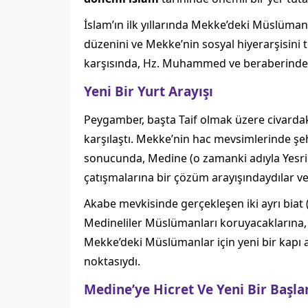
İslam’ın ilk yıllarında Mekke’deki Müslüma
düzenini ve Mekke’nin sosyal hiyerarşisini t
karşısında, Hz. Muhammed ve beraberindeki 
Yeni Bir Yurt Arayışı
Peygamber, başta Taif olmak üzere civardak
karşılaştı. Mekke’nin hac mevsimlerinde şeh
sonucunda, Medine (o zamanki adıyla Yesrib) 
çatışmalarına bir çözüm arayışındaydılar v
Akabe mevkisinde gerçekleşen iki ayrı biat (
Medineliler Müslümanları koruyacaklarına, o
Mekke’deki Müslümanlar için yeni bir kapı ar
noktasıydı.
Medine’ye Hicret Ve Yeni Bir Başla