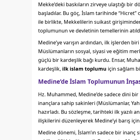
Mekke’deki baskıların zirveye ulaştığı bi
başladılar. Bu göç, İslam tarihinde “Hicret”
ile birlikte, Mekkelilerin suikast girişimind
toplumunun ve devletinin temellerinin atıld
Medine’ye varışın ardından, ilk işlerden bi
Müslümanların sosyal, siyasi ve eğitim mer
güçlü bir kardeşlik bağı kurdu. Ensar, Muhac
kardeşlik,
ilk islam toplumu
için sağlam bi
Medine’de İslam Toplumunun İnşas
Hz. Muhammed, Medine’de sadece dini bir lid
inançlara sahip sakinleri (Müslümanlar, Yah
hazırladı. Bu sözleşme, tarihteki ilk yazılı a
ilişkilerini düzenleyerek Medine’yi barış iç
Medine dönemi, İslam’ın sadece bir inanç si