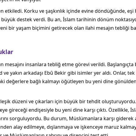
etkiledi. Korku ve şaşkınlık içinde evine döndüğünde, eşi Ha
 büyük destek verdi. Bu an, İslam tarihinin dönüm noktasıyd
ni bir yaşam biçimini getirecek olan ilahi mesajın tebliği ba
uklar
 mesajını insanlara tebliğ etme görevi verildi. Başlangıçta 
yd ve yakın arkadaşı Ebû Bekir gibi isimler yer aldı. Onlar, t
aki değerlere bağlı kalmayı öğütleyen bu yeni dine gönülden
k düzeni ve çıkarları için büyük bir tehdit oluşturuyordu. K
ye gireceği endişesiyle bu yeni dine karşı çıktı. Özellikle, İsl
klarını sorguluyordu. Bu durum, Müslümanlara karşı gidere
zünden alay edilmeye, dışlanmaya ve işkenceye maruz kalmay
r ve Müslümanların sabrını ve direncini test etti.