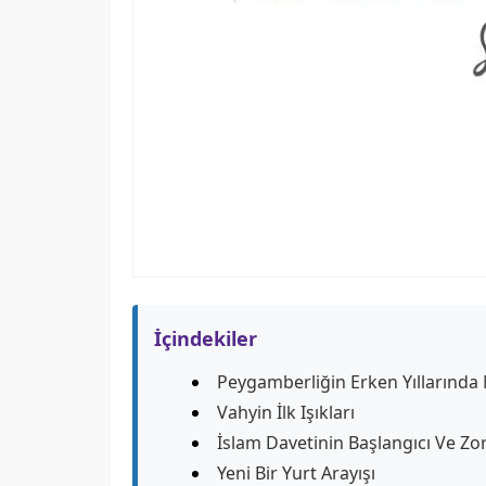
İçindekiler
Peygamberliğin Erken Yılların
Vahyin İlk Işıkları
İslam Davetinin Başlangıcı Ve Zor
Yeni Bir Yurt Arayışı