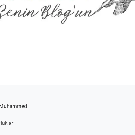
da Muhammed
luklar