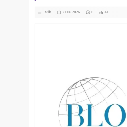
Tarih
21.06.2026
0
41