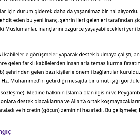
nlar için durum giderek daha da yaşanılmaz bir hal alıyordu
ehdit eden bu yeni inanç, şehrin ileri gelenleri tarafından ş
Müslümanlar, inançlarını özgürce yaşayabilecekleri yeni bir
i kabilelerle görüşmeler yaparak destek bulmaya çalıştı, 
re gelen farklı kabilelerden insanlarla temas kurma fırsatı
şehrinden gelen bazı kişilerle önemli bağlantılar kuruldu. O
e Hz. Muhammed’in getirdiği mesajda bir umut ışığı gördüler
sözleşme), Medine halkının İslam’a olan ilgisini ve Peygamber
nlara destek olacaklarına ve Allah’a ortak koşmayacaklarına
aladı ve hicretin (göçün) zeminini hazırladı. Bu gelişmeler,
ngıç