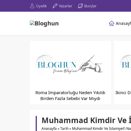
Üyelik
Yazarlar
Burçlar
Anasay
Roma İmparatorluğu Neden Yıkıldı
İkinci 
Birden Fazla Sebebi Var Mıydı
Muhammad Kimdir Ve İs
Anasayfa
»
Tarih
»
Muhammad Kimdir Ve İslamiyet’i Na