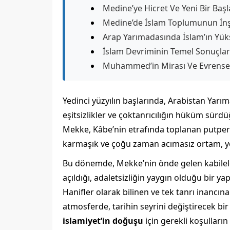
Medine’ye Hicret Ve Yeni Bir Baş
Medine’de İslam Toplumunun İnş
Arap Yarımadasında İslam’ın Yüks
İslam Devriminin Temel Sonuçlar
Muhammed’in Mirası Ve Evrensel 
Yedinci yüzyılın başlarında, Arabistan Yarı
eşitsizlikler ve çoktanrıcılığın hüküm sürdü
Mekke, Kâbe’nin etrafında toplanan putper
karmaşık ve çoğu zaman acımasız ortam, ye
Bu dönemde, Mekke’nin önde gelen kabilele
açıldığı, adaletsizliğin yaygın olduğu bir y
Hanifler olarak bilinen ve tek tanrı inancına
atmosferde, tarihin seyrini değiştirecek bir 
islamiyet’in doğuşu
için gerekli koşulların