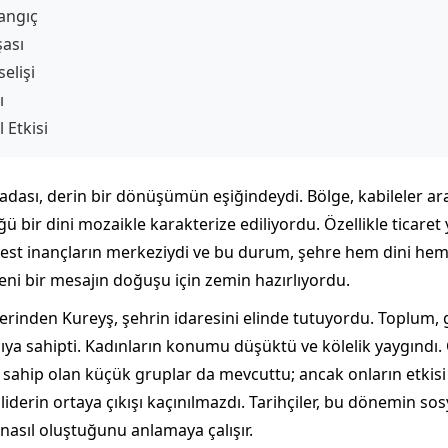
langıç
ası
elişi
ı
Etkisi
madası, derin bir dönüşümün eşiğindeydi. Bölge, kabileler a
ğü bir dini mozaikle karakterize ediliyordu. Özellikle ticare
est inançların merkeziydi ve bu durum, şehre hem dini hem 
ni bir mesajın doğuşu için zemin hazırlıyordu.
rinden Kureyş, şehrin idaresini elinde tutuyordu. Toplum, 
apıya sahipti. Kadınların konumu düşüktü ve kölelik yaygındı. 
 sahip olan küçük gruplar da mevcuttu; ancak onların etkisi sı
liderin ortaya çıkışı kaçınılmazdı. Tarihçiler, bu dönemin sos
 nasıl oluştuğunu anlamaya çalışır.