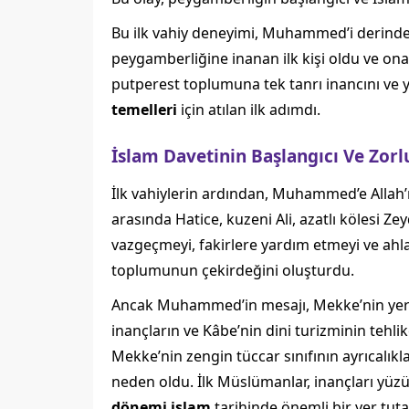
Bu ilk vahiy deneyimi, Muhammed’i derinden 
peygamberliğine inanan ilk kişi oldu ve ona
putperest toplumuna tek tanrı inancını ve ye
temelleri
için atılan ilk adımdı.
İslam Davetinin Başlangıcı Ve Zorl
İlk vahiylerin ardından, Muhammed’e Allah’ın
arasında Hatice, kuzeni Ali, azatlı kölesi Ze
vazgeçmeyi, fakirlere yardım etmeyi ve ahl
toplumunun çekirdeğini oluşturdu.
Ancak Muhammed’in mesajı, Mekke’nin yerleşi
inançların ve Kâbe’nin dini turizminin tehlike
Mekke’nin zengin tüccar sınıfının ayrıcalı
neden oldu. İlk Müslümanlar, inançları yü
dönemi islam
tarihinde önemli bir yer tuta