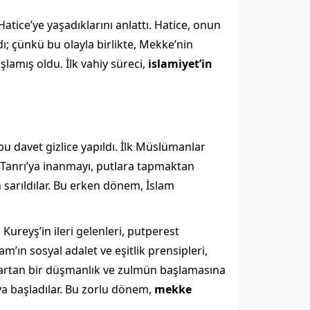
tice’ye yaşadıklarını anlattı. Hatice, onun
ı; çünkü bu olayla birlikte, Mekke’nin
şlamış oldu. İlk vahiy süreci,
islamiyet’in
bu davet gizlice yapıldı. İlk Müslümanlar
ek Tanrı’ya inanmayı, putlara tapmaktan
 sarıldılar. Bu erken dönem, İslam
ureyş’in ileri gelenleri, putperest
am’ın sosyal adalet ve eşitlik prensipleri,
k artan bir düşmanlık ve zulmün başlamasına
a başladılar. Bu zorlu dönem,
mekke