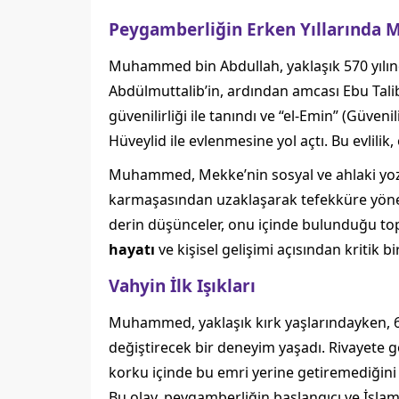
Peygamberliğin Erken Yıllarınd
Muhammed bin Abdullah, yaklaşık 570 yılın
Abdülmuttalib’in, ardından amcası Ebu Ta
güvenilirliği ile tanındı ve “el-Emin” (Güveni
Hüveylid ile evlenmesine yol açtı. Bu evlil
Muhammed, Mekke’nin sosyal ve ahlaki yozl
karmaşasından uzaklaşarak tefekküre yönelir
derin düşünceler, onu içinde bulunduğu to
hayatı
ve kişisel gelişimi açısından kritik bi
Vahyin İlk Işıkları
Muhammed, yaklaşık kırk yaşlarındayken, 61
değiştirecek bir deneyim yaşadı. Rivayete 
korku içinde bu emri yerine getiremediğini if
Bu olay, peygamberliğin başlangıcı ve İslamiy