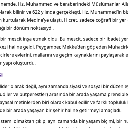
r dönemde, Hz. Muhammed ve beraberindeki Müslümanlar, All
 olarak bilinir ve 622 yılında gerçekleşti. Hz. Muhammed’in b
en kurtularak Medine’ye ulaştı. Hicret, sadece coğrafi bir yer
ığı bir dönüm noktasıydı.
ri bir mescit inşa etmek oldu. Bu mescit, sadece bir ibadet 
kezi haline geldi. Peygamber, Mekke’den göç eden Muhacirler
irlere evlerini, mallarını ve geçim kaynaklarını paylaşarak eş
r yapı oluşturdu.
ı
er olarak değil, aynı zamanda siyasi ve sosyal bir düzenleyic
udiler ve putperestler) arasında bir arada yaşama prensiple
nayasal metinlerden biri olarak kabul edilir ve farklı toplulukl
inde bir arada yaşayan bir şehir haline getirmeyi amaçladı.
stemi olmaktan çıkıp, aynı zamanda bir yaşam biçimi, bir huk