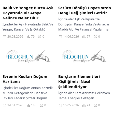
Balık Ve Yengeç Burcu Aşk
Satürn Dönüşü Hayatınızda
Hayatında Bir Araya
Hangi Değişimleri Getirir
Gelince Neler Olur
İçindekiler Aşk Ve İlişkilerde
İçindekiler Aşk Hayatında Balık Ve
Dönüşüm Kariyer Yolu Ve Amaçlar
Yengeç Kariyer Ve İş Ortaklığı
Maddi Algı Ve Finansal Yapılanma
Maddi Konularda Yaklaşımları Su
Kozmik saatler işlemeye devam
20.03.2026
79
0
14.06.2026
77
0
elementinin iki güçlü temsilcisi,
ederken, her...
Balık ve...
Evrenin Kodları Doğum
Burçların Elementleri
Haritanız
Kişiliğimizi Nasıl
Şekillendiriyor
İçindekiler Doğum Anının Kozmik
Mührü Gezegenlerin Dansı ve
İçindekiler Karakterimizi Belirleyen
Etkileri Kaderin Şifresi Doğum
Temel Enerjiler Gezegen
Haritası Potansiyelinizin Astrolojik
Hareketlerinin Gizemli Dansı
24.01.2026
148
0
15.05.2026
91
0
Analizi Her birimiz, doğduğumuz
Mesleki Yönelimler Ve Başarı Yolu
o...
Maddi Dengeler Ve Finansal