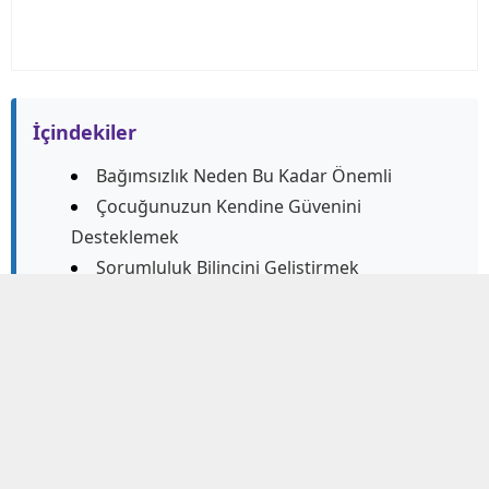
İçindekiler
Bağımsızlık Neden Bu Kadar Önemli
Çocuğunuzun Kendine Güvenini
Desteklemek
Sorumluluk Bilincini Geliştirmek
Hatalardan Öğrenmelerine İzin Vermek
Destekleyici Bir Ortam Sunmak
Çocuğunuzun Kendi Başına İş Yapma
Becerisini Desteklemek İçin Çözüm Önerileri
Bir ebeveyn olarak, çocuğunuzun gelecekte sağlam