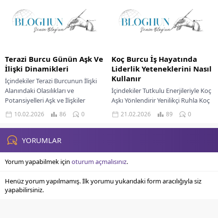
Algımız Kişiliğimizin...
Terazi Burcu Günün Aşk Ve
Koç Burcu İş Hayatında
İlişki Dinamikleri
Liderlik Yeteneklerini Nasıl
Kullanır
İçindekiler Terazi Burcunun İlişki
Alanındaki Olasılıkları ve
İçindekiler Tutkulu Enerjileriyle Koç
Potansiyelleri Aşk ve İlişkiler
Aşkı Yönlendirir Yenilikçi Ruhla Koç
Kariyer Dinamikleri Para ve
Kariyerinde Fark Yaratır Finansal
10.02.2026
86
0
21.02.2026
89
0
Finansal Durum Terazi burcu
Hedeflere Koç Kararlılığıyla Ulaşılır
bireyleri...
İş hayatında doğal...
YORUMLAR
Yorum yapabilmek için
oturum açmalısınız
.
Henüz yorum yapılmamış. İlk yorumu yukarıdaki form aracılığıyla siz
yapabilirsiniz.