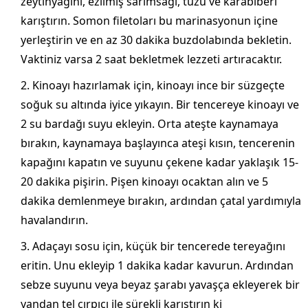
zeytinyağını, ezilmiş sarımsağı, tuzu ve karabiberi
karıştırın. Somon filetoları bu marinasyonun içine
yerleştirin ve en az 30 dakika buzdolabında bekletin.
Vaktiniz varsa 2 saat bekletmek lezzeti artıracaktır.
Kinoayı hazırlamak için, kinoayı ince bir süzgeçte
soğuk su altında iyice yıkayın. Bir tencereye kinoayı ve
2 su bardağı suyu ekleyin. Orta ateşte kaynamaya
bırakın, kaynamaya başlayınca ateşi kısın, tencerenin
kapağını kapatın ve suyunu çekene kadar yaklaşık 15-
20 dakika pişirin. Pişen kinoayı ocaktan alın ve 5
dakika demlenmeye bırakın, ardından çatal yardımıyla
havalandırın.
Adaçayı sosu için, küçük bir tencerede tereyağını
eritin. Unu ekleyip 1 dakika kadar kavurun. Ardından
sebze suyunu veya beyaz şarabı yavaşça ekleyerek bir
yandan tel çırpıcı ile sürekli karıştırın ki