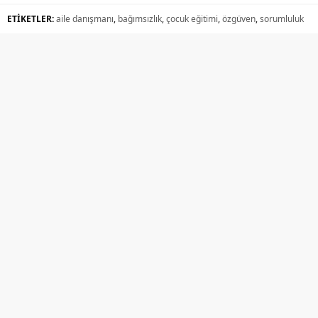
ETİKETLER:
aile danışmanı
,
bağımsızlık
,
çocuk eğitimi
,
özgüven
,
sorumluluk