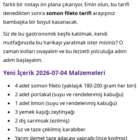
farklı bir notayı ön plana çıkarıyor. Emin olun, bu tarifi
denedikten sonra
somon fileto tarifi
arayışınız
bambaşka bir boyut kazanacak.
Siz de bu gastronomik keşfe katılmak, kendi
mutfağınızda bu harikayı yaratmak ister misiniz? O
zaman kolları sıvayalım ve bu lezzetli yolculuğa adım
adım başlayalım.
Yeni İçerik 2026-07-04 Malzemeleri
4 adet somon fileto (yaklaşık 180-200 gram her biri)
2 adet portakal (suyu ve rendelenmiş kabuğu)
1 adet limon (suyu ve rendelenmiş kabuğu)
3 yemek kaşığı zeytinyağı
2 diş sarımsak (ezilmiş)
Tuz ve taze çekilmiş karabiber
Yarım demet taze adaçayı yaprağı (ince kıyılmış)