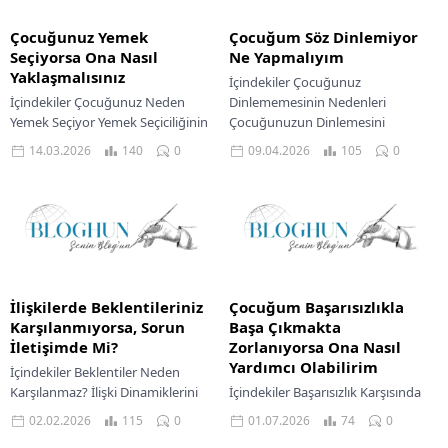
Çocuğunuz Yemek
Çocuğum Söz Dinlemiyor
Seçiyorsa Ona Nasıl
Ne Yapmalıyım
Yaklaşmalısınız
İçindekiler Çocuğunuz
İçindekiler Çocuğunuz Neden
Dinlememesinin Nedenleri
Yemek Seçiyor Yemek Seçiciliğinin
Çocuğunuzun Dinlemesini
Altındaki Nedenler Yemek Saatleri
Sağlayacak Etkili Yaklaşımlar
14.03.2026
140
0
09.04.2026
105
0
Bir Savaş Alanı Olmasın Keyifli
Ebeveynlik yolculuğu, zaman
Yemek Saatleri Yaratmak Çözüm...
zaman inişli çıkışlı patikalarla
doludur. Her anne babanın...
İlişkilerde Beklentileriniz
Çocuğum Başarısızlıkla
Karşılanmıyorsa, Sorun
Başa Çıkmakta
İletişimde Mi?
Zorlanıyorsa Ona Nasıl
Yardımcı Olabilirim
İçindekiler Beklentiler Neden
Karşılanmaz? İlişki Dinamiklerini
İçindekiler Başarısızlık Karşısında
Anlamak Gizli Beklentilerin Yıkıcı
Çocuğunuzun Duygusal Dünyası
02.02.2026
115
0
01.07.2026
74
0
Etkisi Farklı İletişim Tarzları ve Algı
Ebeveyn Olarak Yaklaşımınızın