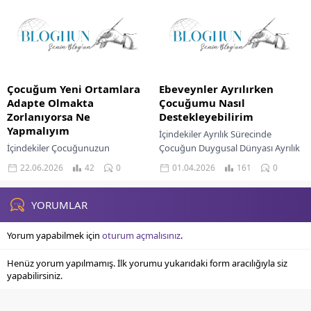
Farklılıkları İlk Adımlar Açık...
Önemi Gelişim Odaklı Bir Bakış Açısı
Oluşturmak Deneyimlerden
Öğrenme Fırsatları Sunmak...
Çocuğum Yeni Ortamlara
Ebeveynler Ayrılırken
Adapte Olmakta
Çocuğumu Nasıl
Zorlanıyorsa Ne
Destekleyebilirim
Yapmalıyım
İçindekiler Ayrılık Sürecinde
İçindekiler Çocuğunuzun
Çocuğun Duygusal Dünyası Ayrılık
Adaptasyon Sürecini Anlamak Yeni
Haberini Çocuğa Vermek
22.06.2026
42
0
01.04.2026
161
0
Ortama Hazırlık Süreci Adaptasyon
Duyguların İfade Edilmesine
Sürecinde Destekleyici Yaklaşımlar
Destek Ortak Ebeveynlikte Uyumlu
Çocuğunuzun Adaptasyonunu
Yaklaşım Uzman Desteğine...
YORUMLAR
Kolaylaştıracak Adımlar Unutmayın
Ki Her...
Yorum yapabilmek için
oturum açmalısınız
.
Henüz yorum yapılmamış. İlk yorumu yukarıdaki form aracılığıyla siz
yapabilirsiniz.