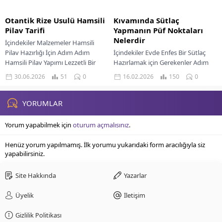
Otantik Rize Usulü Hamsili
Kıvamında Sütlaç
Pilav Tarifi
Yapmanın Püf Noktaları
Nelerdir
İçindekiler Malzemeler Hamsili
Pilav Hazırlığı İçin Adım Adım
İçindekiler Evde Enfes Bir Sütlaç
Hamsili Pilav Yapımı Lezzetli Bir
Hazırlamak için Gerekenler Adım
Pilav İçin Püf Noktaları Otantik
Adım Kıvamında Sütlaç Yapmanın
30.06.2026
51
0
16.02.2026
150
0
Lezzet İçin...
Sırları Sütlaç Yapımında Lezzeti
Zirveye Taşıyan İnce...
YORUMLAR
Yorum yapabilmek için
oturum açmalısınız
.
Henüz yorum yapılmamış. İlk yorumu yukarıdaki form aracılığıyla siz
yapabilirsiniz.
Site Hakkında
Yazarlar
Üyelik
İletişim
Gizlilik Politikası