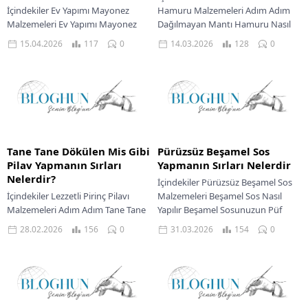
İçindekiler Ev Yapımı Mayonez
Hamuru Malzemeleri Adım Adım
Malzemeleri Ev Yapımı Mayonez
Dağılmayan Mantı Hamuru Nasıl
Nasıl Yapılır Lezzetli Mayonez İçin
Yapılır Dağılmayan Mantı İçin Püf
15.04.2026
117
0
14.03.2026
128
0
Püf Noktaları Mayonezinizle Harika
Noktaları Mantı Servis Önerisi...
Servis Önerileri Mutfakta...
Tane Tane Dökülen Mis Gibi
Pürüzsüz Beşamel Sos
Pilav Yapmanın Sırları
Yapmanın Sırları Nelerdir
Nelerdir?
İçindekiler Pürüzsüz Beşamel Sos
İçindekiler Lezzetli Pirinç Pilavı
Malzemeleri Beşamel Sos Nasıl
Malzemeleri Adım Adım Tane Tane
Yapılır Beşamel Sosunuzun Püf
Pilav Yapılışı Pilavın Püf Noktaları
Noktaları Beşamel Sosu Servis
28.02.2026
156
0
31.03.2026
154
0
Servis İçin Öneriler Sofralarımızın
Önerileri Merhaba mutfak
baş tacı,...
tutkunları!...