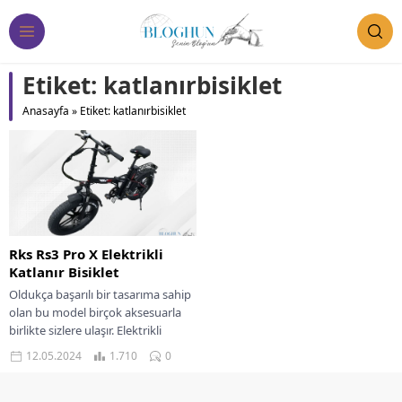
Etiket:
katlanırbisiklet
Anasayfa
»
Etiket: katlanırbisiklet
Rks Rs3 Pro X Elektrikli
Katlanır Bisiklet
Oldukça başarılı bir tasarıma sahip
olan bu model birçok aksesuarla
birlikte sizlere ulaşır. Elektrikli
bisikletlerden farklı olarak katlanır
12.05.2024
1.710
0
özellikli olması...