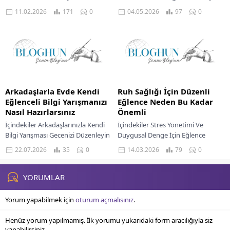
Etmek Etkinliğin Ruhu: Oyun
Ve Planlama Konfor Ve Temel
11.02.2026
171
0
04.05.2026
97
0
Seçimi ve Çeşitliliği Ortamın
İhtiyaçların Belirlenmesi Kişisel
Büyüsü: Mekan Düzenlemesi ve
Dokunuşlarla Alanınızı
Atmosfer Lezzet...
Zenginleştirin...
Arkadaşlarla Evde Kendi
Ruh Sağlığı İçin Düzenli
Eğlenceli Bilgi Yarışmanızı
Eğlence Neden Bu Kadar
Nasıl Hazırlarsınız
Önemli
İçindekiler Arkadaşlarınızla Kendi
İçindekiler Stres Yönetimi Ve
Bilgi Yarışması Gecenizi Düzenleyin
Duygusal Denge İçin Eğlence
Bilgi Yarışması Gecesinin Avantajları
Zihinsel Esneklik Ve Yaratıcılığın
22.07.2026
35
0
14.03.2026
79
0
Bilgi Yarışması Gecesi İçin
Gelişimi Sosyal İlişkilerin Ruh
Hazırlıklar Unutulmaz Bir Tema
Sağlığına Katkısı Yenilenme Ve...
Seçimi...
YORUMLAR
Yorum yapabilmek için
oturum açmalısınız
.
Henüz yorum yapılmamış. İlk yorumu yukarıdaki form aracılığıyla siz
yapabilirsiniz.