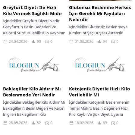
Greyfurt Diyeti Ile Hızlı
Glutensiz Beslenme Herkes
Kilo Vermek Sağlıklı Mıdır
İçin Gerekli Mi Faydaları
Nelerdir
İçindekiler Greyfurt Diyeti Nedir
Greyfurtun Besin Değerleri Ve
İçindekiler Glutensiz Beslenmeye
Kalorisi Sürdürülebilir Kilo Kaybının
Kimler İhtiyaç Duyar Glutensiz
Anahtarı Dengeli Bir Öğün Planı
Beslenmenin Besin Değerleri Ve
24.04.2026
90
0
01.03.2026
94
0
Örneği Kimler Greyfurt...
Kalori Bilgileri Sağlıklı Bir Glutensiz
Beslenme Planı Örnek Glutensiz...
Baklagiller Kilo Aldırır Mı
Ketojenik Diyetle Hızlı Kilo
Beslenmede Yeri Nedir
Verilebilir Mi
İçindekiler Baklagiller Kilo Aldırır Mı
İçindekiler Ketojenik Beslenmenin
Baklagillerin Besin Değeri Ve Kalori
Temel Makro Besin Değerleri Hızlı
Bilgileri Baklagillerin Kilo
Kilo Kaybı Ve Şok Diyet Uyarısı
Kontrolüne Katkıları Sağlıklı Bir
Ketojenik Diyette Dengeli Bir Öğün
28.05.2026
52
0
18.02.2026
89
0
Diyette Baklagiller Nasıl...
Planı...