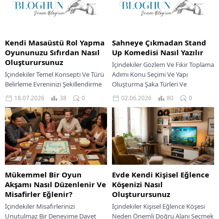
Kendi Masaüstü Rol Yapma
Sahneye Çıkmadan Stand
Oyununuzu Sıfırdan Nasıl
Up Komedisi Nasıl Yazılır
Oluşturursunuz
İçindekiler Gözlem Ve Fikir Toplama
İçindekiler Temel Konsepti Ve Türü
Adımı Konu Seçimi Ve Yapı
Belirleme Evreninizi Şekillendirme
Oluşturma Şaka Türleri Ve
Sanatı Kahramanlarınızı Ve
Tekniklerini Anlamak Set Akışını
18.07.2026
38
0
02.06.2026
80
0
Kuralları Tasarlama Oyun Yöneticisi
Oluşturma Malzemeyi...
İçin Rehberlik Taslağı Unutulmaz
Maceralar...
Mükemmel Bir Oyun
Evde Kendi Kişisel Eğlence
Akşamı Nasıl Düzenlenir Ve
Köşenizi Nasıl
Misafirler Eğlenir?
Oluşturursunuz
İçindekiler Misafirlerinizi
İçindekiler Kişisel Eğlence Köşesi
Unutulmaz Bir Deneyime Davet
Neden Önemli Doğru Alanı Seçmek