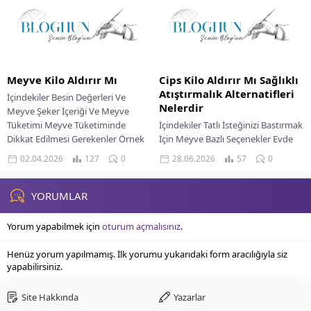
Meyve Kilo Aldırır Mı
Cips Kilo Aldırır Mı Sağlıklı
Atıştırmalık Alternatifleri
İçindekiler Besin Değerleri Ve
Nelerdir
Meyve Şeker İçeriği Ve Meyve
Tüketimi Meyve Tüketiminde
İçindekiler Tatlı İsteğinizi Bastırmak
Dikkat Edilmesi Gerekenler Örnek
İçin Meyve Bazlı Seçenekler Evde
Bir Günlük Meyve Tüketim...
Hazırlayabileceğiniz Pratik
02.04.2026
127
0
28.06.2026
57
0
Atıştırmalıklar Sağlıklı
Atıştırmalıkları Günlük
Beslenmenize Dahil Etmek İçin
YORUMLAR
Örnek...
Yorum yapabilmek için
oturum açmalısınız
.
Henüz yorum yapılmamış. İlk yorumu yukarıdaki form aracılığıyla siz
yapabilirsiniz.
Site Hakkında
Yazarlar