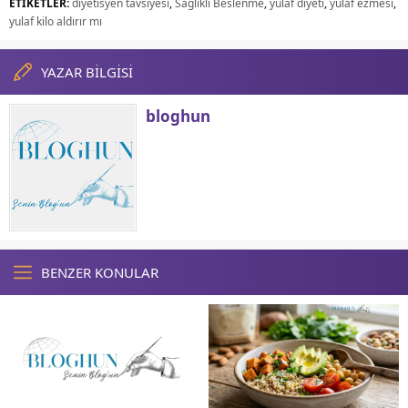
ETİKETLER:
diyetisyen tavsiyesi
,
Sağlıklı Beslenme
,
yulaf diyeti
,
yulaf ezmesi
,
yulaf kilo aldırır mı
YAZAR BİLGİSİ
bloghun
BENZER KONULAR