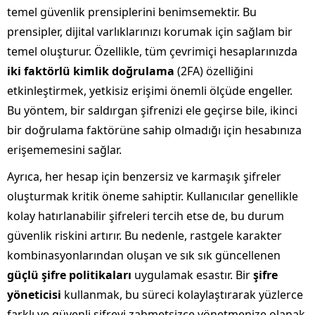
temel güvenlik prensiplerini benimsemektir. Bu
prensipler, dijital varlıklarınızı korumak için sağlam bir
temel oluşturur. Özellikle, tüm çevrimiçi hesaplarınızda
iki faktörlü kimlik doğrulama
(2FA) özelliğini
etkinleştirmek, yetkisiz erişimi önemli ölçüde engeller.
Bu yöntem, bir saldırgan şifrenizi ele geçirse bile, ikinci
bir doğrulama faktörüne sahip olmadığı için hesabınıza
erişememesini sağlar.
Ayrıca, her hesap için benzersiz ve karmaşık şifreler
oluşturmak kritik öneme sahiptir. Kullanıcılar genellikle
kolay hatırlanabilir şifreleri tercih etse de, bu durum
güvenlik riskini artırır. Bu nedenle, rastgele karakter
kombinasyonlarından oluşan ve sık sık güncellenen
güçlü şifre politikaları
uygulamak esastır. Bir
şifre
yöneticisi
kullanmak, bu süreci kolaylaştırarak yüzlerce
farklı ve güvenli şifreyi zahmetsizce yönetmenize olanak