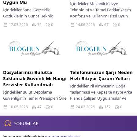
Uygun Mu
İçindekiler Mekanik Klavye
İçindekiler Sanal Gerçeklik
Teknolojisi Ve Temel Farklar Yazım
Gözlüklerinin Güncel Teknik
Konforu Ve Kullanım Hissi Oyun
Kapasitesi Günlük Kullanımda
Deneyimi İçin İdeal Seçim Maliyet
17.03.2026
72
0
14.06.2026
67
0
Sanal Gerçeklik Gözlüklerinin
Etkinliği Analizi...
Ergonomisi Ve Konforu Vr
Gözlüklerinde Kullanıcı Deneyimi
Sanal...
Dosyalarınızı Bulutta
Telefonunuzun Şarjı Neden
Saklamak Güvenli Mi Hangi
Hızlı Bitiyor Çözüm Yolları
Servisler Kullanılmalı
İçindekiler Pil Kimyasının Doğal
İçindekiler Bulut Depolama
Yaşlanması Ve Kapasite Kaybı Arka
Güvenliğinin Temel Prensipleri Öne
Planda Çalışan Uygulamalar Ve
Çıkan Bulut Depolama Servisleri Ve
Sistem Kaynakları Ekran Parlaklığı
10.05.2026
47
0
24.02.2026
152
0
Teknik Özellikleri Bulut Depolama
Ve Kullanım Yoğunluğu...
Hizmetlerinde Kullanıcı Deneyimi
Oyun...
YORUMLAR
Yorum yapabilmek için
oturum açmalısınız
.