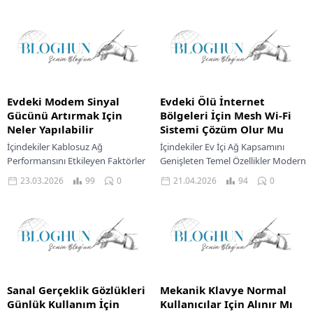
Evdeki Modem Sinyal
Evdeki Ölü İnternet
Gücünü Artırmak Için
Bölgeleri İçin Mesh Wi-Fi
Neler Yapılabilir
Sistemi Çözüm Olur Mu
İçindekiler Kablosuz Ağ
İçindekiler Ev İçi Ağ Kapsamını
Performansını Etkileyen Faktörler
Genişleten Temel Özellikler Modern
Modem Yerleşiminin Önemi
Evler İçin Ağ Sistemleri Teknik
23.03.2026
99
0
21.04.2026
94
0
Modem Teknik Özellikleri Ve Wi-Fi
Özellikleri Kullanıcı Deneyimi Ve
Standartları Sinyal Karışıklığını
Yönetim Kolaylığı...
Azaltma Wi-Fi Kanallarını...
Sanal Gerçeklik Gözlükleri
Mekanik Klavye Normal
Günlük Kullanım İçin
Kullanıcılar Için Alınır Mı