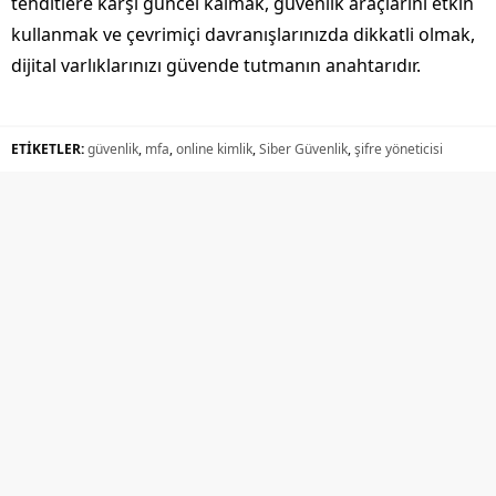
tehditlere karşı güncel kalmak, güvenlik araçlarını etkin
kullanmak ve çevrimiçi davranışlarınızda dikkatli olmak,
dijital varlıklarınızı güvende tutmanın anahtarıdır.
ETİKETLER:
güvenlik
,
mfa
,
online kimlik
,
Siber Güvenlik
,
şifre yöneticisi