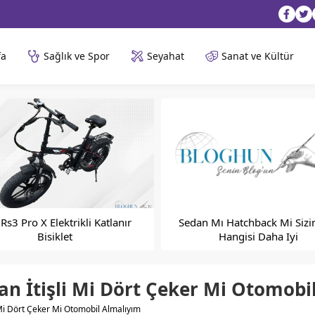
fa
Sağlık ve Spor
Seyahat
Sanat ve Kültür
Rs3 Pro X Elektrikli Katlanır
Sedan Mı Hatchback Mi Sizin
Bisiklet
Hangisi Daha Iyi
an İtişli Mi Dört Çeker Mi Otomobi
 Mi Dört Çeker Mi Otomobil Almalıyım