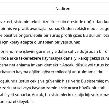
Nadiren
akteri, sistemin teknik özelliklerinin ötesinde doğrudan
ku
ı bir his ve pratik avantajlar sunar. Önden çekişli modeller
basit ve öngörülebilir bir sürüş profili çizer. Bu durum, öze
 için kolay adapte olunabilen bir yapı sunar.
yönlendirme işlevini görmesiyle daha saf ve doğrudan bir dire
asında arka tekerleklere kaymasıyla daha iyi kalkış çekişi sun
i daha net anlama imkanı demektir. Ancak, düşük yol tutuş koş
arkasının kayma eğilimi gösterebileceği unutulmamalıdır.
 koşulunda üstün çekiş ve güvenlik hissi verir. Bu sistemler
le zorlu arazi veya kaygan zeminlerde araca büyük bir stabil
biliyeti sunarlar. Ancak, bu sistemlerin ek ağırlığı ve karmaşı
umsuz etkileyebilir.