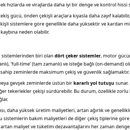
ek hızlarda ve virajlarda daha iyi bir denge ve kontrol hissi 
kiş gücü, önden çekişli araçlara kıyasla daha zayıf kalabilir
ekişli sistemlere göre genellikle daha yüksektir ve kardan mi
 kaybına neden olabilir.
ş sistemlerinden biri olan
dört çeker sistemler
, motor gücün
anlı), ‘full-time’ (tam zamanlı) ve isteğe bağlı (on-demand) olm
a sahip zeminlerde maksimum çekiş ve güvenlik sağlamaktır.
lu veya gevşek zeminlerde üstün bir
kararlı yol tutuşu
sunar. 
iğer tekerlekler çekişi sürdürebilir. Bu durum, özellikle zorl
lar.
sı, daha yüksek üretim maliyetleri, artan ağırlık ve genelli
u sistemlerin bakım maliyetleri de diğer çekiş tiplerine göre 
, artan maliyet ve tüketim dezavantajlarını her zaman dengel