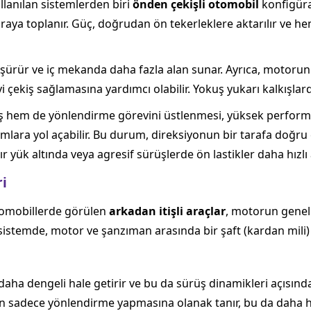
lanılan sistemlerden biri
önden çekişli otomobil
konfigüra
 araya toplanır. Güç, doğrudan ön tekerleklere aktarılır ve 
şürür ve iç mekanda daha fazla alan sunar. Ayrıca, motorun 
i çekiş sağlamasına yardımcı olabilir. Yokuş yukarı kalkışlard
iş hem de yönlendirme görevini üstlenmesi, yüksek perform
mlara yol açabilir. Bu durum, direksiyonun bir tarafa doğru 
r yük altında veya agresif sürüşlerde ön lastikler daha hızlı a
ri
tomobillerde görülen
arkadan itişli araçlar
, motorun genell
 Bu sistemde, motor ve şanzıman arasında bir şaft (kardan mili
 daha dengeli hale getirir ve bu da sürüş dinamikleri açısınd
rin sadece yönlendirme yapmasına olanak tanır, bu da daha h