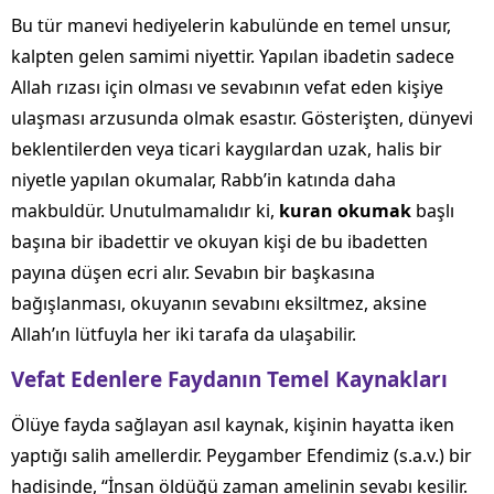
Bu tür manevi hediyelerin kabulünde en temel unsur,
kalpten gelen samimi niyettir. Yapılan ibadetin sadece
Allah rızası için olması ve sevabının vefat eden kişiye
ulaşması arzusunda olmak esastır. Gösterişten, dünyevi
beklentilerden veya ticari kaygılardan uzak, halis bir
niyetle yapılan okumalar, Rabb’in katında daha
makbuldür. Unutulmamalıdır ki,
kuran okumak
başlı
başına bir ibadettir ve okuyan kişi de bu ibadetten
payına düşen ecri alır. Sevabın bir başkasına
bağışlanması, okuyanın sevabını eksiltmez, aksine
Allah’ın lütfuyla her iki tarafa da ulaşabilir.
Vefat Edenlere Faydanın Temel Kaynakları
Ölüye fayda sağlayan asıl kaynak, kişinin hayatta iken
yaptığı salih amellerdir. Peygamber Efendimiz (s.a.v.) bir
hadisinde, “İnsan öldüğü zaman amelinin sevabı kesilir.