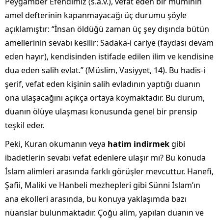
Peygamber Efendimiz (s.a.v.), vefat eden bir müminin
amel defterinin kapanmayacağı üç durumu şöyle
açıklamıştır: “İnsan öldüğü zaman üç şey dışında bütün
amellerinin sevabı kesilir: Sadaka-i cariye (faydası devam
eden hayır), kendisinden istifade edilen ilim ve kendisine
dua eden salih evlat.” (Müslim, Vasiyyet, 14). Bu hadis-i
şerif, vefat eden kişinin salih evladının yaptığı duanın
ona ulaşacağını açıkça ortaya koymaktadır. Bu durum,
duanın ölüye ulaşması konusunda genel bir prensip
teşkil eder.
Peki, Kuran okumanın veya
hatim indirmek
gibi
ibadetlerin sevabı vefat edenlere ulaşır mı? Bu konuda
İslam alimleri arasında farklı görüşler mevcuttur. Hanefi,
Şafii, Maliki ve Hanbeli mezhepleri gibi Sünni İslam’ın
ana ekolleri arasında, bu konuya yaklaşımda bazı
nüanslar bulunmaktadır. Çoğu alim, yapılan duanın ve