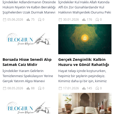
İçindekiler Adlandırmanın Ötesinde
İçindekiler Kul Hakkı Allah Katında
Hüküm Niyetin Ve Kalbin Berraklığı
Affı En Zor Günahlardandır Kul
Şüphelerden Uzak Durmak Manevi
Hakkının Mahşerdeki Durumu Peki
Bir Bakışla Değerlendirme İslam
Ne Yapmalı Dinimiz İslam, kul ile...
05.06.2026
75
0
30.01.2026
176
0
dini, müminlerin hayatının her...
Borsada Hisse Senedi Alıp
Gerçek Zenginlik: Kalbin
Satmak Caiz Midir
Huzuru ve Gönül Rahatlığı
İçindekiler Haram Gelirlerin
Hayat telaşı içinde koştururken,
Temizlenmesi Spekülasyon Yerine
hepimiz bir şeylerin peşindeyiz.
Gerçek Yatırım Algısı Manevi
Kimimiz daha iyi bir işin, kimimiz
Sorumluluk Ve Helal Kazanç Bilinci
daha büyük bir evin, kimimiz ise...
08.05.2026
88
0
17.01.2026
145
0
İslam, müminlerin hayatının her
alanına...