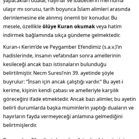
yapacakları dualar, hayırlar ve ibadetlerin merhuma
ulaşır mı sorusu, tarih boyunca İslam alimleri arasında
derinlemesine ele alınmış önemli bir konudur. Bu
mesele, özellikle
ölüye Kuran okumak
veya hatim
indirmek bağlamında sıkça gündeme gelmektedir.
Kuran-ı Kerim’de ve Peygamber Efendimiz (s.a.v.)’in
hadislerinde, insanın vefatından sonra amellerinin
kesileceği ancak bazı istisnaların bulunduğu
belirtilmiştir. Necm Suresi’nin 39. ayetinde şöyle
buyrulur: “İnsan için ancak çalıştığı vardır.” Bu ayet-i
kerime, kişinin kendi çabası ve amelleriyle karşılık
göreceğini ifade etmektedir. Ancak bazı alimler, bu ayetin
belirli durumlarda başka müminlerin yaptığı duaların ve
hayırların fayda vermeyeceği anlamına gelmediğini
belirtmişlerdir.