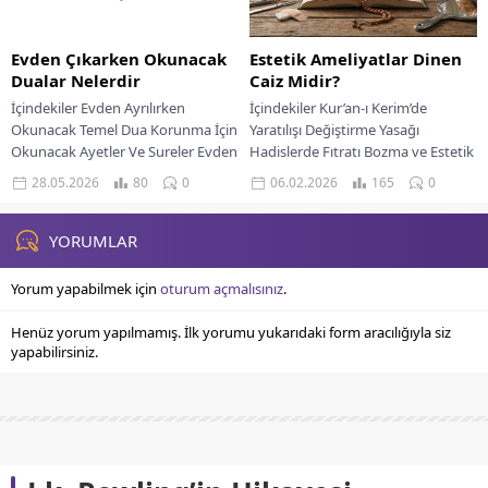
Evden Çıkarken Okunacak
Estetik Ameliyatlar Dinen
Dualar Nelerdir
Caiz Midir?
İçindekiler Evden Ayrılırken
İçindekiler Kur’an-ı Kerim’de
Okunacak Temel Dua Korunma İçin
Yaratılışı Değiştirme Yasağı
Okunacak Ayetler Ve Sureler Evden
Hadislerde Fıtratı Bozma ve Estetik
Ayrılırken Okunacak Özel Dua
Ameliyatlar Estetik Ameliyatların
28.05.2026
80
0
06.02.2026
165
0
Tevekkül Ve İlahi...
Amaçlarına Göre Değerlendirilmesi
Tedavi ve Onarım...
YORUMLAR
Yorum yapabilmek için
oturum açmalısınız
.
Henüz yorum yapılmamış. İlk yorumu yukarıdaki form aracılığıyla siz
yapabilirsiniz.