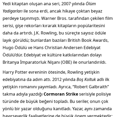
Yedi kitaptan oluşan ana seri, 2007 yılında
Ölüm
Yadigarları
ile sona erdi, ancak hikaye çoktan beyaz
perdeye taşınmıştı. Warner Bros. tarafından çekilen film
serisi, gişe rekorları kırarak kitapların popülaritesini
daha da artırdı. J.K. Rowling, bu süreçte sayısız ödüle
layık görüldü; bunlardan bazıları British Book Awards,
Hugo Ödülü ve Hans Christian Andersen Edebiyat
Ödülü’dür. Edebiyat ve kültüre katkılarından dolayı
Britanya İmparatorluk Nişanı (OBE) ile onurlandırıldı.
Harry Potter evreninin ötesinde, Rowling yetişkin
edebiyatına da adım attı. 2012 yılında
Boş Koltuk
adlı ilk
yetişkin romanını yayımladı. Ayrıca, “Robert Galbraith”
takma adıyla yazdığı
Cormoran Strike
serisiyle polisiye
türünde de büyük beğeni topladı. Bu seriler, onun çok
yönlü bir yazar olduğunu kanıtladı. Yazar, aynı zamanda
hayırseverlik faaliyetlerine de büyük önem vermektedir;