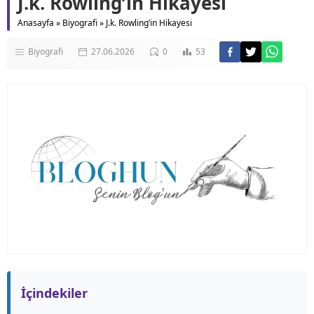
J.k. Rowling’in Hikayesi
Anasayfa
»
Biyografi
»
J.k. Rowling’in Hikayesi
Biyografi
27.06.2026
0
53
İçindekiler