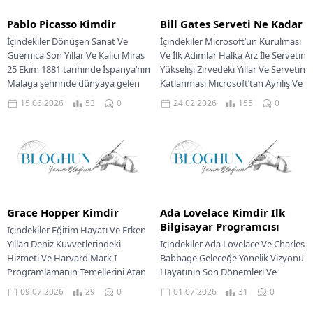
Pablo Picasso Kimdir
Bill Gates Serveti Ne Kadar
İçindekiler Dönüşen Sanat Ve
İçindekiler Microsoft’un Kurulması
Guernica Son Yıllar Ve Kalıcı Miras
Ve İlk Adımlar Halka Arz İle Servetin
25 Ekim 1881 tarihinde İspanya’nın
Yükselişi Zirvedeki Yıllar Ve Servetin
Malaga şehrinde dünyaya gelen
Katlanması Microsoft’tan Ayrılış Ve
Pablo...
Yeni...
15.06.2026
53
0
24.02.2026
155
0
Grace Hopper Kimdir
Ada Lovelace Kimdir Ilk
Bilgisayar Programcısı
İçindekiler Eğitim Hayatı Ve Erken
Yılları Deniz Kuvvetlerindeki
İçindekiler Ada Lovelace Ve Charles
Hizmeti Ve Harvard Mark I
Babbage Geleceğe Yönelik Vizyonu
Programlamanın Temellerini Atan
Hayatının Son Dönemleri Ve
Çalışmalar Ticari Bilgisayarlara
Ölümü Modern Bilime Mirası Ve
09.07.2026
29
0
01.07.2026
31
0
Geçiş...
Tanınması Augusta...