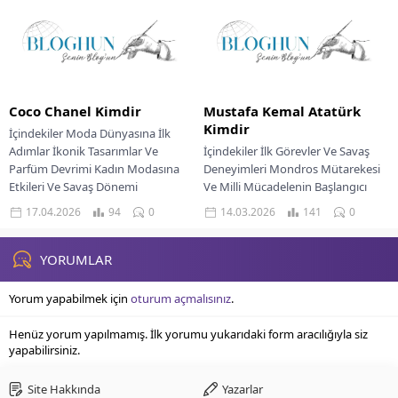
Coco Chanel Kimdir
Mustafa Kemal Atatürk
Kimdir
İçindekiler Moda Dünyasına İlk
Adımlar İkonik Tasarımlar Ve
İçindekiler İlk Görevler Ve Savaş
Parfüm Devrimi Kadın Modasına
Deneyimleri Mondros Mütarekesi
Etkileri Ve Savaş Dönemi
Ve Milli Mücadelenin Başlangıcı
Muhteşem Geri Dönüş Ve...
Milli Mücadelenin Örgütlenme
17.04.2026
94
0
14.03.2026
141
0
Süreci Kurtuluş Savaşı Ve
Cumhuriyetin...
YORUMLAR
Yorum yapabilmek için
oturum açmalısınız
.
Henüz yorum yapılmamış. İlk yorumu yukarıdaki form aracılığıyla siz
yapabilirsiniz.
Site Hakkında
Yazarlar