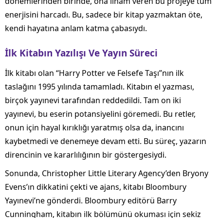
dönemlerinden birinde, ona ilham veren bu projeye tüm
enerjisini harcadı. Bu, sadece bir kitap yazmaktan öte,
kendi hayatına anlam katma çabasıydı.
İlk Kitabın Yazılışı Ve Yayın Süreci
İlk kitabı olan “Harry Potter ve Felsefe Taşı”nın ilk
taslağını 1995 yılında tamamladı. Kitabın el yazması,
birçok yayınevi tarafından reddedildi. Tam on iki
yayınevi, bu eserin potansiyelini göremedi. Bu retler,
onun için hayal kırıklığı yaratmış olsa da, inancını
kaybetmedi ve denemeye devam etti. Bu süreç, yazarın
direncinin ve kararlılığının bir göstergesiydi.
Sonunda, Christopher Little Literary Agency’den Bryony
Evens’ın dikkatini çekti ve ajans, kitabı Bloombury
Yayınevi’ne gönderdi. Bloombury editörü Barry
Cunningham, kitabın ilk bölümünü okuması için sekiz