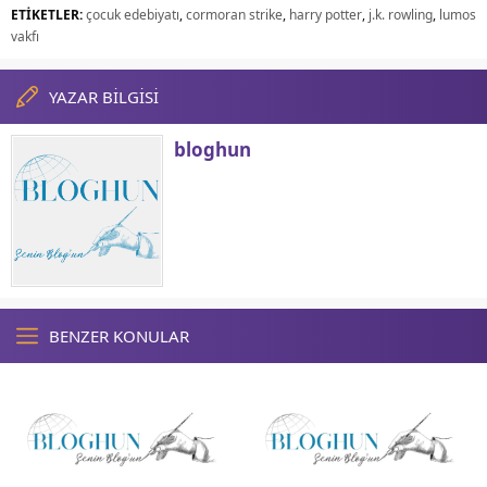
ETİKETLER:
çocuk edebiyatı
,
cormoran strike
,
harry potter
,
j.k. rowling
,
lumos
vakfı
YAZAR BİLGİSİ
bloghun
BENZER KONULAR