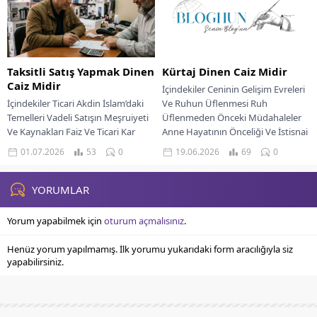
Taksitli Satış Yapmak Dinen
Kürtaj Dinen Caiz Midir
Caiz Midir
İçindekiler Ceninin Gelişim Evreleri
İçindekiler Ticari Akdin İslam’daki
Ve Ruhun Üflenmesi Ruh
Temelleri Vadeli Satışın Meşruiyeti
Üflenmeden Önceki Müdahaleler
Ve Kaynakları Faiz Ve Ticari Kar
Anne Hayatının Önceliği Ve İstisnai
Arasındaki Fark Helal Ticaretin
Durumlar Yaygın Yanılgılar Ve...
01.07.2026
53
0
19.06.2026
69
0
Manevi Boyutu...
YORUMLAR
Yorum yapabilmek için
oturum açmalısınız
.
Henüz yorum yapılmamış. İlk yorumu yukarıdaki form aracılığıyla siz
yapabilirsiniz.