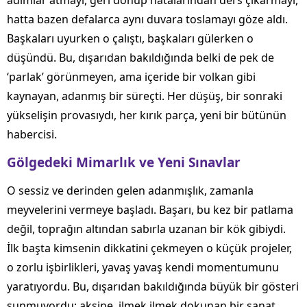
adımlar atmayı, geri dönüp hatalarından ders çıkarmayı,
hatta bazen defalarca aynı duvara toslamayı göze aldı.
Başkaları uyurken o çalıştı, başkaları gülerken o
düşündü. Bu, dışarıdan bakıldığında belki de pek de
‘parlak’ görünmeyen, ama içeride bir volkan gibi
kaynayan, adanmış bir süreçti. Her düşüş, bir sonraki
yükselişin provasıydı, her kırık parça, yeni bir bütünün
habercisi.
Gölgedeki Mimarlık ve Yeni Sınavlar
O sessiz ve derinden gelen adanmışlık, zamanla
meyvelerini vermeye başladı. Başarı, bu kez bir patlama
değil, toprağın altından sabırla uzanan bir kök gibiydi.
İlk başta kimsenin dikkatini çekmeyen o küçük projeler,
o zorlu işbirlikleri, yavaş yavaş kendi momentumunu
yaratıyordu. Bu, dışarıdan bakıldığında büyük bir gösteri
sunmuyordu; aksine, ilmek ilmek dokunan bir sanat