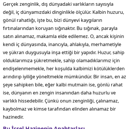
Gerçek zenginlik, dış dünyadaki varlıkların sayısıyla
değil, iç dünyamızdaki dinginlikle ölçülür. Kalbin huzuru,
gönül rahatlığı, işte bu, bizi dünyevi kaygıların
fırtınalarından koruyan sığınaktır. Bu sığınak, parayla
satın alınamaz, makamla elde edilemez. O, ancak kişinin
kendi iç dünyasında, inancıyla, ahlakıyla, merhametiyle
ve şükran duygusuyla inşa ettiği bir yapıdır. Huzur, sahip
olduklarımıza şükretmekle, sahip olamadıklarımız için
endişelenmemekle, her koşulda kalbimizi kötülüklerden
arındırıp iyiliğe yöneltmekle mümkündür. Bir insan, en az
şeye sahipken bile, eğer kalbi mutmain ise, gönlü rahat
ise, dünyanın en zengin insanından daha huzurlu ve
varlıklı hissedebilir. Çünkü onun zenginliği, çalınamaz,
kaybolmaz ve kimse tarafından elinden alınamaz bir
hazinedir.
Bu İçsel Hazinenin Anahtarları