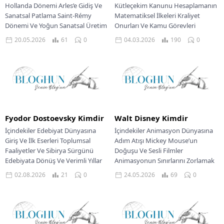
Hollanda Dönemi Arles’e Gidiş Ve
Kütleçekim Kanunu Hesaplamanın
Sanatsal Patlama Saint-Rémy
Matematiksel İlkeleri Kraliyet
Dönemi Ve Yoğun Sanatsal Üretim
Onurları Ve Kamu Görevleri
Auvers-Sur-Oise Son Dönem...
Newton’ın Son Yılları Ve Bilimsel
20.05.2026
61
0
04.03.2026
190
0
Mirası Bilim...
Fyodor Dostoevsky Kimdir
Walt Disney Kimdir
İçindekiler Edebiyat Dünyasına
İçindekiler Animasyon Dünyasına
Giriş Ve İlk Eserleri Toplumsal
Adım Atışı Mickey Mouse’un
Faaliyetler Ve Sibirya Sürgünü
Doğuşu Ve Sesli Filmler
Edebiyata Dönüş Ve Verimli Yıllar
Animasyonun Sınırlarını Zorlamak
Büyük Romanların Doğuşu...
Animasyonun Zaferi Eğlence
02.08.2026
21
0
24.05.2026
69
0
İmparatorluğunun Kuruluşu Bir...