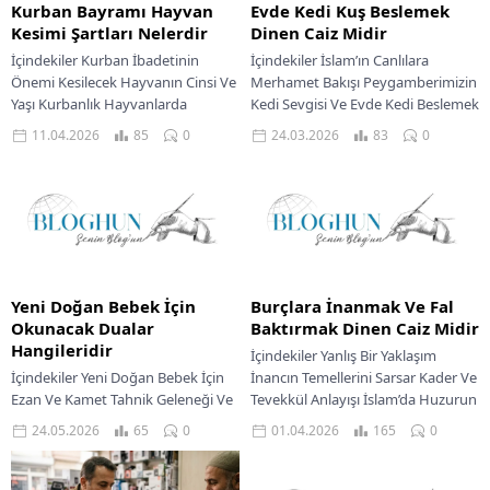
Kurban Bayramı Hayvan
Evde Kedi Kuş Beslemek
Kesimi Şartları Nelerdir
Dinen Caiz Midir
İçindekiler Kurban İbadetinin
İçindekiler İslam’ın Canlılara
Önemi Kesilecek Hayvanın Cinsi Ve
Merhamet Bakışı Peygamberimizin
Yaşı Kurbanlık Hayvanlarda
Kedi Sevgisi Ve Evde Kedi Beslemek
Bulunması Gereken Özellikler
Evlerde Kuş Beslemenin İslam’daki
11.04.2026
85
0
24.03.2026
83
0
Kurban Kesiminde Dikkat Edilmesi
Yeri Evcil Hayvan Bakımında...
Gereken Hassasiyetler...
Yeni Doğan Bebek İçin
Burçlara İnanmak Ve Fal
Okunacak Dualar
Baktırmak Dinen Caiz Midir
Hangileridir
İçindekiler Yanlış Bir Yaklaşım
İçindekiler Yeni Doğan Bebek İçin
İnancın Temellerini Sarsar Kader Ve
Ezan Ve Kamet Tahnik Geleneği Ve
Tevekkül Anlayışı İslam’da Huzurun
Önemi Bebeğe Güzel İsim Verme
Gerçek Kaynağı İnsanlık tarihi
24.05.2026
65
0
01.04.2026
165
0
Akika Kurbanının Hikmetleri Ve...
boyunca bilinmeyene duyulan...