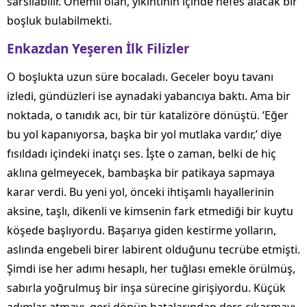
sarsılabilir. Önemli olan, yıkıntının içinde nefes alacak bir
boşluk bulabilmekti.
Enkazdan Yeşeren İlk Filizler
O boşlukta uzun süre bocaladı. Geceler boyu tavanı
izledi, gündüzleri ise aynadaki yabancıya baktı. Ama bir
noktada, o tanıdık acı, bir tür katalizöre dönüştü. ‘Eğer
bu yol kapanıyorsa, başka bir yol mutlaka vardır,’ diye
fısıldadı içindeki inatçı ses. İşte o zaman, belki de hiç
aklına gelmeyecek, bambaşka bir patikaya sapmaya
karar verdi. Bu yeni yol, önceki ihtişamlı hayallerinin
aksine, taşlı, dikenli ve kimsenin fark etmediği bir kuytu
köşede başlıyordu. Başarıya giden kestirme yolların,
aslında engebeli birer labirent olduğunu tecrübe etmişti.
Şimdi ise her adımı hesaplı, her tuğlası emekle örülmüş,
sabırla yoğrulmuş bir inşa sürecine girişiyordu. Küçük