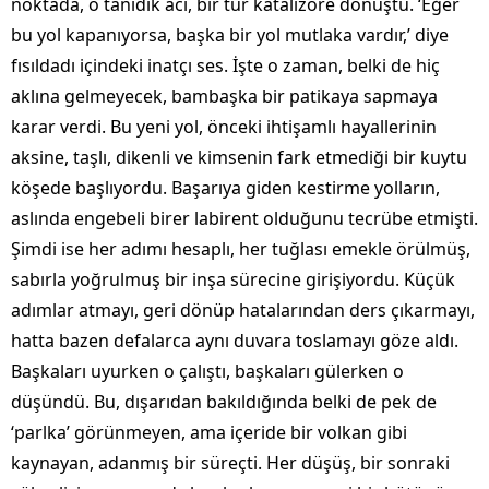
noktada, o tanıdık acı, bir tür katalizöre dönüştü. ‘Eğer
bu yol kapanıyorsa, başka bir yol mutlaka vardır,’ diye
fısıldadı içindeki inatçı ses. İşte o zaman, belki de hiç
aklına gelmeyecek, bambaşka bir patikaya sapmaya
karar verdi. Bu yeni yol, önceki ihtişamlı hayallerinin
aksine, taşlı, dikenli ve kimsenin fark etmediği bir kuytu
köşede başlıyordu. Başarıya giden kestirme yolların,
aslında engebeli birer labirent olduğunu tecrübe etmişti.
Şimdi ise her adımı hesaplı, her tuğlası emekle örülmüş,
sabırla yoğrulmuş bir inşa sürecine girişiyordu. Küçük
adımlar atmayı, geri dönüp hatalarından ders çıkarmayı,
hatta bazen defalarca aynı duvara toslamayı göze aldı.
Başkaları uyurken o çalıştı, başkaları gülerken o
düşündü. Bu, dışarıdan bakıldığında belki de pek de
‘parlka’ görünmeyen, ama içeride bir volkan gibi
kaynayan, adanmış bir süreçti. Her düşüş, bir sonraki