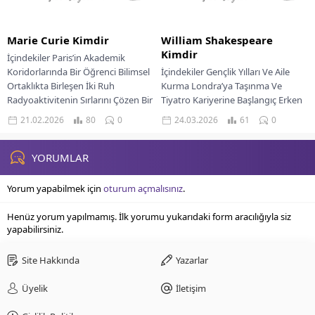
Marie Curie Kimdir
William Shakespeare
Kimdir
İçindekiler Paris’in Akademik
Koridorlarında Bir Öğrenci Bilimsel
İçindekiler Gençlik Yılları Ve Aile
Ortaklıkta Birleşen İki Ruh
Kurma Londra’ya Taşınma Ve
Radyoaktivitenin Sırlarını Çözen Bir
Tiyatro Kariyerine Başlangıç Erken
Çift Kişisel Kayıplara Rağmen
Dönem Eserleri Ve Yükselişi Tiyatro
21.02.2026
80
0
24.03.2026
61
0
Bilime...
Dünyasında Bir...
YORUMLAR
Yorum yapabilmek için
oturum açmalısınız
.
Henüz yorum yapılmamış. İlk yorumu yukarıdaki form aracılığıyla siz
yapabilirsiniz.
Site Hakkında
Yazarlar
Üyelik
İletişim