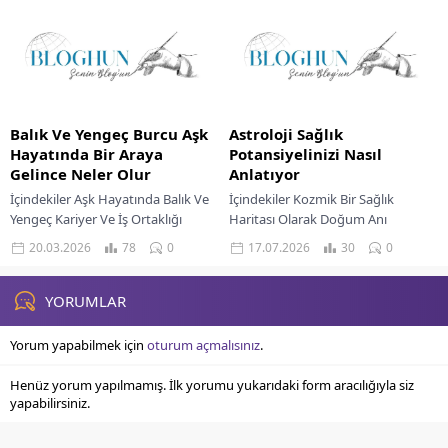
Yeni Fırsatlar Maddi Akışta...
Balık Ve Yengeç Burcu Aşk
Astroloji Sağlık
Hayatında Bir Araya
Potansiyelinizi Nasıl
Gelince Neler Olur
Anlatıyor
İçindekiler Aşk Hayatında Balık Ve
İçindekiler Kozmik Bir Sağlık
Yengeç Kariyer Ve İş Ortaklığı
Haritası Olarak Doğum Anı
Maddi Konularda Yaklaşımları Su
Gezegen Konumlarının Enerjisel
20.03.2026
78
0
17.07.2026
30
0
elementinin iki güçlü temsilcisi,
Etkileri Aşk Hayatınızı Aydınlatan
Balık ve...
Astrolojik Rehberlik Kariyer
Yolculuğunuzu Şekillendiren...
YORUMLAR
Yorum yapabilmek için
oturum açmalısınız
.
Henüz yorum yapılmamış. İlk yorumu yukarıdaki form aracılığıyla siz
yapabilirsiniz.