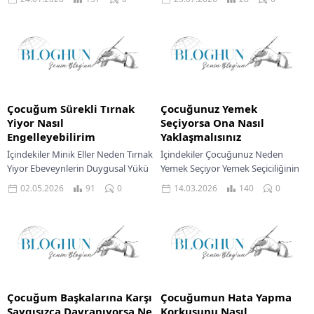
Dokunuş veya...
Ebeveynlerin Çatışmaları Yönetme
Sorumluluğu Çocuklar İçin Güvenli
Bir Ortam Yaratmak Çocukları...
Çocuğum Sürekli Tırnak
Çocuğunuz Yemek
Yiyor Nasıl
Seçiyorsa Ona Nasıl
Engelleyebilirim
Yaklaşmalısınız
İçindekiler Minik Eller Neden Tırnak
İçindekiler Çocuğunuz Neden
Yiyor Ebeveynlerin Duygusal Yükü
Yemek Seçiyor Yemek Seçiciliğinin
Çocuğunuzu Anlamak İçin
Altındaki Nedenler Yemek Saatleri
02.05.2026
91
0
14.03.2026
140
0
Gözlemler Etkili Çözüm Önerileri
Bir Savaş Alanı Olmasın Keyifli
Sabır Ve Tutarlılığın Önemi...
Yemek Saatleri Yaratmak Çözüm...
Çocuğum Başkalarına Karşı
Çocuğumun Hata Yapma
Saygısızca Davranıyorsa Ne
Korkusunu Nasıl