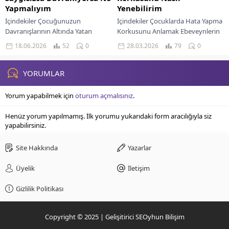
Yapmalıyım
Yenebilirim
İçindekiler Çocuğunuzun
İçindekiler Çocuklarda Hata Yapma
Davranışlarının Altında Yatan
Korkusunu Anlamak Ebeveynlerin
Nedenler Saygısız Davranışlara
Rolü Ve Destekleyici Yaklaşımlar
18.06.2026
52
0
28.03.2026
79
0
Yönelik Etkili Çözümler Sevgili
Çocuğunuzun Hata Korkusunu
ebeveynler, çocuğunuzun
Aşması İçin Somut Çözümler
başkalarına karşı saygısızca
Sevgili ebeveynler,...
YORUMLAR
davrandığını görmek, şüphesiz...
Yorum yapabilmek için
oturum açmalısınız
.
Henüz yorum yapılmamış. İlk yorumu yukarıdaki form aracılığıyla siz
yapabilirsiniz.
Site Hakkında
Yazarlar
Üyelik
İletişim
Gizlilik Politikası
Copyright © 2025 | Gelişitirici SEOyhun Bilişim