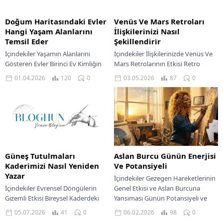
Doğum Haritasındaki Evler
Venüs Ve Mars Retroları
Hangi Yaşam Alanlarını
İlişkilerinizi Nasıl
Temsil Eder
Şekillendirir
İçindekiler Yaşamın Alanlarını
İçindekiler İlişkilerinizde Venüs Ve
Gösteren Evler Birinci Ev Kimliğin
Mars Retrolarının Etkisi Retro
Sınırları İkinci Ev Maddi Değerlerin
Dönemlerinde İlişki Dinamiklerinin
01.04.2026
120
0
03.05.2026
87
0
Kalesi Üçüncü Ev İletişimin
Değişimi Aşk Hayatında Dönüşüm
Köprüleri Dördüncü Ev...
Kariyer Yollarında Yeniden
Değerlendirme Maddi...
Güneş Tutulmaları
Aslan Burcu Günün Enerjisi
Kaderimizi Nasıl Yeniden
Ve Potansiyeli
Yazar
İçindekiler Gezegen Hareketlerinin
İçindekiler Evrensel Döngülerin
Genel Etkisi ve Aslan Burcuna
Gizemli Etkisi Bireysel Kaderdeki
Yansıması Günün Potansiyeli ve
Tutulmalar Aşk Hayatında Yeniden
Fırsat Alanları Aşk Hayatında Tutku
05.07.2026
41
0
06.02.2026
98
0
Yazılan Senaryolar Kariyer Yolu Ve
ve Bağlantı Kariyerde...