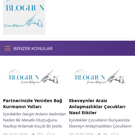
BENZER KONULAR
Partnerinizle Yeniden Bağ
Ebeveynler Arası
Kurmanın Yolları
Anlaşmazlıklar Çocukları
Nasıl Etkiler
İçindekiler Gergin Anların Aedından
Neden Bir Mesafe Oluştuğunu
İçindekiler Çocukların Dünyasında
Nazikçe Anlamak Küçük Bir Jestle
Ebeveyn Anlaşmazlıkları Çocukların
Başlamak: Göz Teması, Nazik Bir
Gelişimine Olumsuz Etkileri
24.01.2026
157
0
25.07.2026
28
0