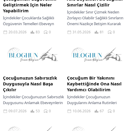
Geliştirmek Için Neler
Sınırlar Nasıl Çizilir
Yapabilirim
İçindekiler Sınır Çizmek Neden
İçindekiler Çocuklarda Sağlıklı
Zorlayıcı Olabilir Sağlıklı Sınırların
Özgüvenin Temelleri Ebeveyn
Önemi Nazikçe İletişim Kurarak
Olarak Özgüven Gelişimine
Sınırları Belirlemek Uygulanabilir
20.03.2026
83
0
31.05.2026
81
0
Katkınız Duygusal Zeka Ve
Adımlarla Sağlıklı Sınırlar
Özgüven Gelişimi Çabayı Takdir
Oluşturma Sınırları...
Etmek Ve Gelişim...
Çocuğunuzun Sabırsızlık
Çocuğum Bir Yakınını
Duygusuyla Nasıl Başa
Kaybettiğinde Ona Nasıl
Çıkılır
Yardımcı Olabilirim
İçindekiler Çocuğunuzun Sabırsızlık
İçindekiler Çocuğunuzun
Duygusunu Anlamak Ebeveynlerin
Duygularını Anlama Rutinleri
Kendi Sabrını Yönetmesi
Sürdürme Ve Güven Sağlama
09.07.2026
53
0
10.06.2026
67
0
Çocuğunuzun Sabırsızlık
Çocuğunuzla Ölümü Konuşmak
Duygusuyla Başa Çıkma Yolları
Çocuğunuzun Yas Sürecine Destek
Uzun Vadede Sabır Geliştirmek
Olun Anma Ve Hatırlama...