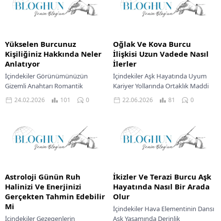
Yükselen Burcunuz
Oğlak Ve Kova Burcu
Kişiliğiniz Hakkında Neler
İlişkisi Uzun Vadede Nasıl
Anlatıyor
İlerler
İçindekiler Görünümünüzün
İçindekiler Aşk Hayatında Uyum
Gizemli Anahtarı Romantik
Kariyer Yollarında Ortaklık Maddi
İlişkilerde Yansımanız Profesyonel
Alanlarda Denge Zodyak
24.02.2026
101
0
22.06.2026
81
0
Yolda İtibarınız Maddi Durumunuz
çemberinde yan yana duran Oğlak
Ve Algınız Gökyüzündeki kadim
ve Kova burçları, ilk...
dans, yıldızların ve gezegenlerin...
Astroloji Günün Ruh
İkizler Ve Terazi Burcu Aşk
Halinizi Ve Enerjinizi
Hayatında Nasıl Bir Arada
Gerçekten Tahmin Edebilir
Olur
Mi
İçindekiler Hava Elementinin Dansı
İçindekiler Gezegenlerin
Aşk Yaşamında Derinlik