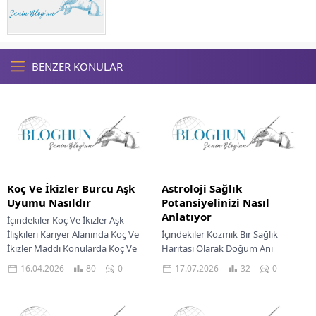
BENZER KONULAR
Koç Ve İkizler Burcu Aşk
Astroloji Sağlık
Uyumu Nasıldır
Potansiyelinizi Nasıl
Anlatıyor
İçindekiler Koç Ve İkizler Aşk
İlişkileri Kariyer Alanında Koç Ve
İçindekiler Kozmik Bir Sağlık
İkizler Maddi Konularda Koç Ve
Haritası Olarak Doğum Anı
İkizler Astroloji dünyasında, Koç
Gezegen Konumlarının Enerjisel
16.04.2026
80
0
17.07.2026
32
0
ve...
Etkileri Aşk Hayatınızı Aydınlatan
Astrolojik Rehberlik Kariyer
Yolculuğunuzu Şekillendiren...