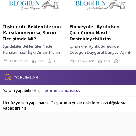
Sevgili...
İlişkilerde Beklentileriniz
Ebeveynler Ayrılırken
Karşılanmıyorsa, Sorun
Çocuğumu Nasıl
İletişimde Mi?
Destekleyebilirim
İçindekiler Beklentiler Neden
İçindekiler Ayrılık Sürecinde
Karşılanmaz? İlişki Dinamiklerini
Çocuğun Duygusal Dünyası Ayrılık
Anlamak Gizli Beklentilerin Yıkıcı
Haberini Çocuğa Vermek
02.02.2026
118
0
01.04.2026
166
0
Etkisi Farklı İletişim Tarzları ve Algı
Duyguların İfade Edilmesine
Farklılıkları İlk Adımlar Açık...
Destek Ortak Ebeveynlikte Uyumlu
Yaklaşım Uzman Desteğine...
YORUMLAR
Yorum yapabilmek için
oturum açmalısınız
.
Henüz yorum yapılmamış. İlk yorumu yukarıdaki form aracılığıyla siz
yapabilirsiniz.