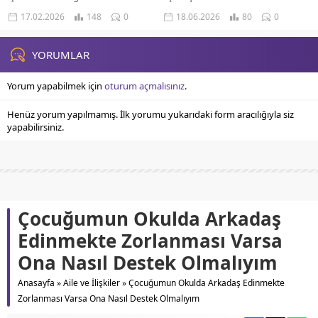
Dokunuşuyla Aşk Hayatınızın Yönü
Profesyonel Yolda Birliktelik
17.02.2026
148
0
18.06.2026
80
0
Yıldızların Rehberliğinde Kariyer
Finansal Uyum Ve Zorluklar Göksel
Yollarının Belirginleşmesi Kozmik
enerji akışları, iki ruhun bir...
Etkileşimlerin Finansal Akışınızdaki
YORUMLAR
Yansımaları Evrenin derinliklerinde
süregelen kozmik...
Yorum yapabilmek için
oturum açmalısınız
.
Henüz yorum yapılmamış. İlk yorumu yukarıdaki form aracılığıyla siz
yapabilirsiniz.
Çocuğumun Okulda Arkadaş
Edinmekte Zorlanması Varsa
Ona Nasıl Destek Olmalıyım
Anasayfa
»
Aile ve İlişkiler
»
Çocuğumun Okulda Arkadaş Edinmekte
Zorlanması Varsa Ona Nasıl Destek Olmalıyım