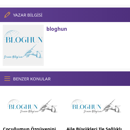
YAZAR BİLGİSİ
bloghun
BENZER KONULAR
Çocuğumun Özgüvenini
Aile Büyükleri Ile Sağlıklı