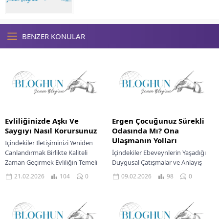
BENZER KONULAR
Evliliğinizde Aşkı Ve
Ergen Çocuğunuz Sürekli
Saygıyı Nasıl Korursunuz
Odasında Mı? Ona
Ulaşmanın Yolları
İçindekiler İletişiminizi Yeniden
Canlandırmak Birlikte Kaliteli
İçindekiler Ebeveynlerin Yaşadığı
Zaman Geçirmek Evliliğin Temeli
Duygusal Çatışmalar ve Anlayış
Karşılıklı Saygıyı Ve Takdiri
İhtiyacı Ergen Çocuğunuz Neden
21.02.2026
104
0
09.02.2026
98
0
Beslemek Zor Zamanlarda Bile
Sürekli Odasında Kalmayı Tercih
Anlayışla Yaklaşmak...
Ediyor? Bireyselleşme Süreci ve
Mahremiyet...