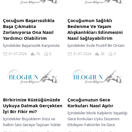
Çocuğum Başarısızlıkla
Çocuğumun Sağlıklı
Başa Çıkmakta
Beslenme Ve Yaşam
Zorlanıyorsa Ona Nasıl
Alışkanlıkları Edinmesini
Yardımcı Olabilirim
Nasıl Sağlayabilirim
İçindekiler Başarısızlık Karşısında
İçindekiler Evde Pozitif Bir Ortam
Çocuğunuzun Duygusal Dünyası
Yaratmak Yemek Zamanlarını
01.07.2026
76
0
21.07.2026
36
0
Ebeveyn Olarak Yaklaşımınızın
Keyifli Bir Deneyime Çevirmek
Önemi Gelişim Odaklı Bir Bakış Açısı
Ebeveynler Olarak Örnek Olmak
Oluşturmak Deneyimlerden
Beslenme Sürecine Çocukları
Öğrenme Fırsatları Sunmak...
Dahil...
Birbirinize Küstüğünüzde
Çocuğunuzun Gece
Uykuya Dalmak Gerçekten
Korkuları Nasıl Aşılır
İyi Bir Fikir mi?
İçindekiler Minik Kalplerin Yaşadığı
İçindekiler Büyüklerin Sözü ve
Gece Korkuları Uyku Düzenini
Kalbin Sesi Geceye Taşınan Yükler
Etkileyen Faktörler Ve Gece
Sabahın Getirdiği Gerilim Önemli
Korkuları Aile Dinamiklerini