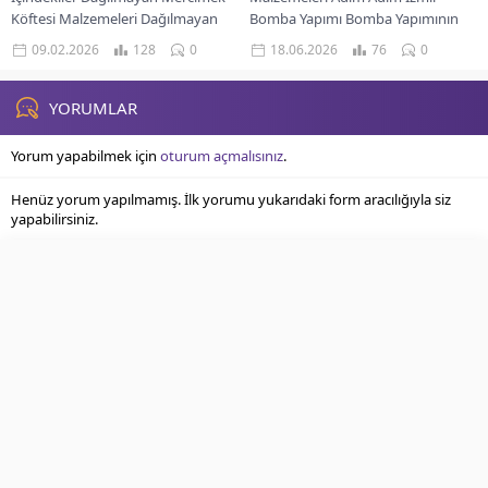
Köftesi Malzemeleri Dağılmayan
Bomba Yapımı Bomba Yapımının
Mercimek Köftesi Nasıl Yapılır? Püf
Püf Noktaları İzmir Bomba Servis
09.02.2026
128
0
18.06.2026
76
0
Noktaları Servis Önerisi Mercimek
Önerileri İzmir’in kalbinden...
köftesi, Türk mutfağının en
sevilen...
YORUMLAR
Yorum yapabilmek için
oturum açmalısınız
.
Henüz yorum yapılmamış. İlk yorumu yukarıdaki form aracılığıyla siz
yapabilirsiniz.