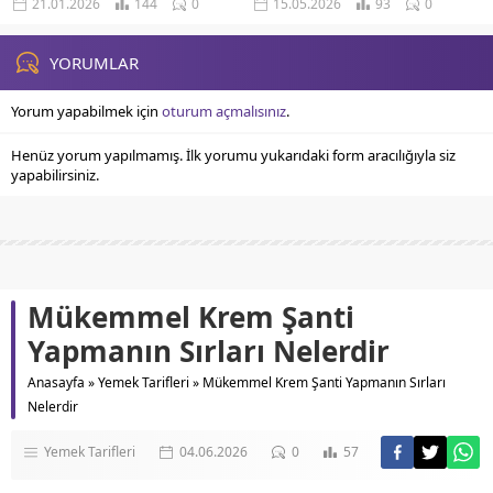
21.01.2026
144
0
15.05.2026
93
0
Çıkarımlar Kırgınlıkla uyumak,
Etkileyen Gece Korkuları Doğru
beynimizin duygusal yükü gece...
Ebeveyn...
YORUMLAR
Yorum yapabilmek için
oturum açmalısınız
.
Henüz yorum yapılmamış. İlk yorumu yukarıdaki form aracılığıyla siz
yapabilirsiniz.
Mükemmel Krem Şanti
Yapmanın Sırları Nelerdir
Anasayfa
»
Yemek Tarifleri
»
Mükemmel Krem Şanti Yapmanın Sırları
Nelerdir
Yemek Tarifleri
04.06.2026
0
57