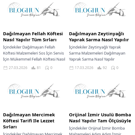
Kızartması Servis...
Dağılmayan Fellah Köftesi
Dağılmayan Zeytinyağlı
Nasıl Yapılır Tüm Sırları
Yaprak Sarma Nasıl Yapılır
İçindekiler Dağılmayan Fellah
İçindekiler Zeytinyağlı Yaprak
Köftesi Malzemeleri Sos İçin Servis
Sarma Malzemeleri Dağılmayan
İçin Mükemmel Fellah Köftesi Nasıl
Yaprak Sarma Nasıl Yapılır
Yapılır Fellah Köftesinin Püf
Mükemmel Sarmalar İçin Püf
27.03.2026
81
0
17.03.2026
92
0
Noktaları Lezzetli Fellah...
Noktaları Zeytinyağlı Sarma Servis
Önerisi Mutfakta...
Dağılmayan Mercimek
Orijinal İzmir Usulü Bomba
Köftesi Tarifi Ile Lezzet
Nasıl Yapılır Tam Ölçüsüyle
Sırları
İçindekiler Orijinal İzmir Bomba
İçindekiler Dağılmayan Mercimek
Malzemeleri Adım Adım İzmir