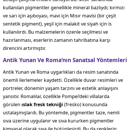
kullanılan pigmentler genellikle mineral bazlıydı; kırmızı
ve sarı için aşıboyası, mavi için Mısır mavisi (bir çeşit
sentetik pigment), yeşil için malakit ve siyah için is
kullanılırdı. Bu malzemelerin özenle seçilmesi ve
hazırlanması, eserlerin zamanın tahribatına karşı
direncini artırmıştır.
Antik Yunan Ve Roma’nın Sanatsal Yöntemleri
Antik Yunan ve Roma uygarlıkları da resim sanatında
önemli ilerlemeler kaydetti. Özellikle duvar resimleri ve
portreler, dönemin yaşam tarzını ve estetik anlayışını
yansıtır. Romalılar, özellikle Pompei’deki villalarda
görülen
ıslak fresk tekniği
(fresko) konusunda
ustalaşmışlardı. Bu yöntemde, pigmentler taze, nemli
sıva üzerine uygulanır ve sıva kururken pigmentler
kimyasal olarak sıva ile bütünleşirdi. Bu da renklerin