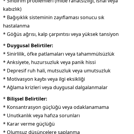
* Sindirim problemleri (mide rahatsızlığı, ishal veya
kabızlık)
* Bağışıklık sisteminin zayıflaması sonucu sık
hastalanma
* Göğüs ağrısı, kalp çarpıntısı veya yüksek tansiyon
*
Duygusal Belirtiler:
* Sinirlilik, öfke patlamaları veya tahammülsüzlük
* Anksiyete, huzursuzluk veya panik hissi
* Depresif ruh hali, mutsuzluk veya umutsuzluk
* Motivasyon kaybı veya ilgi eksikliği
* Ağlama krizleri veya duygusal dalgalanmalar
*
Bilişsel Belirtiler:
* Konsantrasyon güçlüğü veya odaklanamama
* Unutkanlık veya hafıza sorunları
* Karar verme güçlüğü
* Olumsuz düşüncelere saplanma