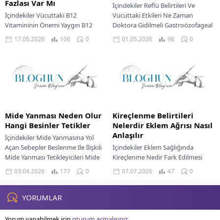
Fazlası Var Mı
İçindekiler Reflü Belirtileri Ve
İçindekiler Vücuttaki B12
Vücuttaki Etkileri Ne Zaman
Vitamininin Önemi Yaygın B12
Doktora Gidilmeli Gastroözofageal
Eksikliği Belirtileri Eksikliğin
reflü hastalığı, mide içeriğinin
17.05.2026
100
0
01.05.2026
98
0
Giderilmesi İçin Tedavi Yaklaşımları
yemek borusuna geri kaçmasıyla
Ne Zaman Doktora Gidilmeli? B12
karakterize...
vitamini,...
Mide Yanması Neden Olur
Kireçlenme Belirtileri
Hangi Besinler Tetikler
Nelerdir Eklem Ağrısı Nasıl
Anlaşılır
İçindekiler Mide Yanmasına Yol
Açan Sebepler Beslenme Ile İlişkili
İçindekiler Eklem Sağlığında
Mide Yanması Tetikleyicileri Mide
Kireçlenme Nedir Fark Edilmesi
Yanmasının Yaygın Belirtileri Mide
Gereken Kireçlenme Belirtileri
03.04.2026
177
0
07.07.2026
47
0
Yanması Yönetimi Ve...
Eklem Ağrısı Nasıl Anlaşılır
Kireçlenme İçin Yönetim
Yaklaşımları Ne Zaman...
YORUMLAR
Yorum yapabilmek için
oturum açmalısınız
.