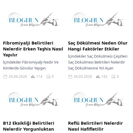
Fibromiyalji Belirtileri
Saç Dökülmesi Neden Olur
Nelerdir Erken Teşhis Nasıl
Hangi Faktörler Etkiler
Yapılır
İçindekiler Saç Dökülmesi Çeşitleri
İçindekiler Fibromiyalji Nedir Ve
Saç Dökülmesi Belirtileri Nelerdir
Kimlerde Görülür Yaygın
Saç Dökülmesine Yol Açan
Fibromiyalji Belirtileri Nelerdir
Faktörler Genetik Yatkınlık
26.04.2026
114
0
26.03.2026
142
0
Yaşam Kalitesi Üzerindeki Etkileri
Hormonal Değişiklikler Tıbbi
Doğru Tanı Süreci Hastalıkla Başa
Durumlar Ve...
Çıkma...
B12 Eksikliği Belirtileri
Reflü Belirtileri Nelerdir
Nelerdir Yorgunluktan
Nasıl Hafifletilir