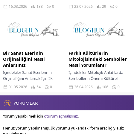
Başlangıç İçin Popüler Klasik
Gastronomi Rotaları Mahallelerin
16.03.2026
138
0
23.07.2026
29
0
Eserler Klasik Müziğe Başlangıç İçin
Özgün Atmosferi Kültürel
Pratik İpuçları Klasik müzik...
Rotanızı...
Bir Sanat Eserinin
Farklı Kültürlerin
Orijinalliğini Nasıl
Mitolojisindeki Semboller
Anlarsınız
Nasıl Yorumlanır
İçindekiler Sanat Eserlerinin
İçindekiler Mitolojik Anlatılarda
Orijinalliğini Anlamak İçin İlk
Sembollerin Önemi Kültürel
Adımlar Görsel İncelemenin Önemi
Bağlamda Sembol Çözümlemesi
01.05.2026
54
0
26.04.2026
106
0
Uzman Görüşünün Katkısı Bilimsel
Sembollerin Çok Katmanlı
Analiz Ve Teknolojik Yöntemler
Anlamlarını Çözümlemek Mitolojik
Provenansın...
Sembolleri Yorumlama İçin Pratik
YORUMLAR
Adımlar...
Yorum yapabilmek için
oturum açmalısınız
.
Henüz yorum yapılmamış. İlk yorumu yukarıdaki form aracılığıyla siz
yapabilirsiniz.