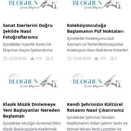
Sanat Eserlerini Doğru
Koleksiyonculuğa
Şekilde Nasıl
Başlamanın Püf Noktaları
Fotoğraflarsınız
İçindekiler Koleksiyonculuk
İçindekiler Hazırlık Süreci Ve
Kavramı ve Temel Motivasyonlar
Ekipman Seçimi Işıklandırma
Koleksiyon Alanı Belirleme Kriterleri
Prensipleri Kamera Ayarlarını
Başlangıç Aşaması ve İlk Edinimin
22.03.2026
110
0
12.02.2026
155
0
Doğru Yapmak Kompozisyon Ve
Prensipleri Koleksiyon Objelerinin
Kadrajlama İpuçları Fotoğraf
Bakımı ve...
Sonrası Düzenleme Adımları...
Klasik Müzik Dinlemeye
Kendi Şehrinizin Kültürel
Yeni Başlayanlar Nereden
Rotasını Nasıl Çıkarırsınız
Başlamalı
İçindekiler Şehrinizi Yeniden
İçindekiler Müziğin Evrensel Dilini
Keşfetmenin Yolları Şehrin Tarihi Ve
Klasik Başlangıçlarla Keşfetmek
Mimari Mirası Yerel Lezzetler Ve