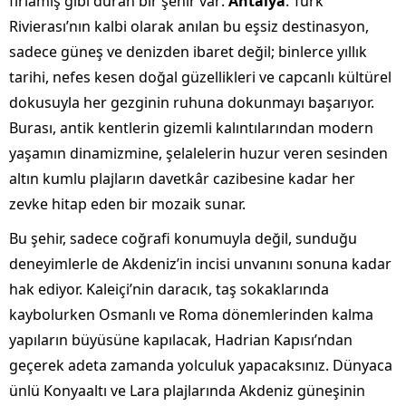
fırlamış gibi duran bir şehir var:
Antalya
. Türk
Rivierası’nın kalbi olarak anılan bu eşsiz destinasyon,
sadece güneş ve denizden ibaret değil; binlerce yıllık
tarihi, nefes kesen doğal güzellikleri ve capcanlı kültürel
dokusuyla her gezginin ruhuna dokunmayı başarıyor.
Burası, antik kentlerin gizemli kalıntılarından modern
yaşamın dinamizmine, şelalelerin huzur veren sesinden
altın kumlu plajların davetkâr cazibesine kadar her
zevke hitap eden bir mozaik sunar.
Bu şehir, sadece coğrafi konumuyla değil, sunduğu
deneyimlerle de Akdeniz’in incisi unvanını sonuna kadar
hak ediyor. Kaleiçi’nin daracık, taş sokaklarında
kaybolurken Osmanlı ve Roma dönemlerinden kalma
yapıların büyüsüne kapılacak, Hadrian Kapısı’ndan
geçerek adeta zamanda yolculuk yapacaksınız. Dünyaca
ünlü Konyaaltı ve Lara plajlarında Akdeniz güneşinin