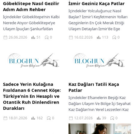
Göbeklitepe Nasıl Gezilir
İzmir Geziniz Kaça Patlar
Adım Adım Rehber
İçindekiler Yolculuğunuz Nasıl
İçindekiler Göbeklitepe’nin Kalbi
Başlar? İzmir’i Keşfetmenin Yolları
Nerede Atıyor Göbeklitepe’ye
Gezginlerin En Çok Merak Ettiği
Ulaşım İpuçları Şanlıurfa’dan
Ulaşım Detayları İzmir’de Ege
Göbeklitepe’ye Yerel Ulaşım
Sofrasında Bir Lezzet Şöleni...
26.06.2026
51
0
16.02.2026
113
0
Şanlıurfa Mutfağının Eşsiz
Lezzetleri Konforlu Konaklama
Seçenekleri Şanlıurfa...
Sadece Yerin Kulağına
Kaz Dağları Tatili Kaça
Fısıldanan 6 Cennet Köşe:
Patlar
Türkiye’nin En Hesaplı ve
İçindekiler Efsanelerin Beşiği Kaz
Otantik Ruh Dinlendiren
Dağları Ulaşım Ve Bölge İçi Seyahat
Durakları
Kaz Dağları’nın Yerel Lezzetleri Kaz
Türkiye'nin dört bir yanında,
Dağları’nda Konaklama İmkanları
18.01.2026
162
0
12.07.2026
39
0
kalabalıklardan uzak, ruhu
Kaz Dağları’na...
dinlendiren ve bütçe dostu, gizli
kalmış cennetler keşfedilebilir.