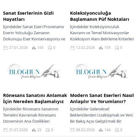
Sanat Eserlerinin Gizli
Koleksiyonculuğa
Hayatları
Başlamanın Püf Noktaları
İçindekiler Sanat Eseri Provenansı
İçindekiler Koleksiyonculuk
Eserin Yolculuğu Zamanın
Kavramı ve Temel Motivasyonlar
Dokunuşu Eser Konservasyonu ve
Koleksiyon Alanı Belirleme Kriterleri
Restorasyonu Gizli Katmanlar
Başlangıç Aşaması ve İlk Edinimin
27.01.2026
165
0
12.02.2026
155
0
Sanat Eseri Analiz Yöntemleri Her
Prensipleri Koleksiyon Objelerinin
tablonun,...
Bakımı ve...
Rönesans Sanatını Anlamak
Modern Sanat Eserleri Nasıl
İçin Nereden Başlamalıyız
Anlaşılır Ve Yorumlanır?
İçindekiler Rönesans Sanatının
İçindekiler Geleneksel
Temelini Kavramak Rönesans
Beklentilerden Uzaklaşmak ve Yeni
Döneminin Ana Özellikleri
Bir Bakış Açısı Geliştirmek Bir
Hümanizmin Sanata Etkisi
Modern Sanat Eserine Yaklaşım:
31.07.2026
25
0
08.02.2026
144
0
Patronajın Rolü Ve Sanat
Biçimsel Unsurları Anlamak ve