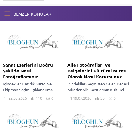
BENZER KONULAR
Sanat Eserlerini Doğru
Aile Fotoğrafları Ve
Şekilde Nasıl
Belgelerini Kültürel Miras
Fotoğraflarsınız
Olarak Nasıl Korursunuz
İçindekiler Hazırlık Süreci Ve
İçindekiler Geçmişten Gelen Değerli
Ekipman Seçimi Işıklandırma
Miraslar Aile Kayıtlarının Kültürel
Prensipleri Kamera Ayarlarını
Önemi Fiziksel Belgeleri Ve
22.03.2026
110
0
19.07.2026
30
0
Doğru Yapmak Kompozisyon Ve
Fotoğrafları Korumak
Kadrajlama İpuçları Fotoğraf
Dijitalleştirme Ile Geleceğe Taşıma
Sonrası Düzenleme Adımları...
Organize Etme...