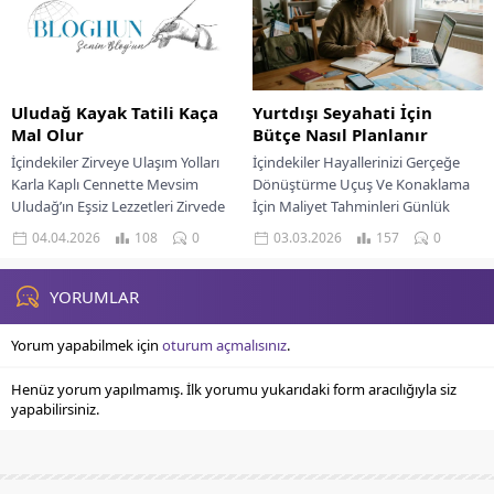
Uludağ Kayak Tatili Kaça
Yurtdışı Seyahati İçin
Mal Olur
Bütçe Nasıl Planlanır
İçindekiler Zirveye Ulaşım Yolları
İçindekiler Hayallerinizi Gerçeğe
Karla Kaplı Cennette Mevsim
Dönüştürme Uçuş Ve Konaklama
Uludağ’ın Eşsiz Lezzetleri Zirvede
İçin Maliyet Tahminleri Günlük
Konforlu Konaklama Seçenekleri
Harcamalarınızı Detaylandırma
04.04.2026
108
0
03.03.2026
157
0
Zirveye Konforlu Bir Yolculuk Kışın...
Ulaşım Seçeneklerinizi Planlayın
Konforlu Ve Ekonomik
Konaklama...
YORUMLAR
Yorum yapabilmek için
oturum açmalısınız
.
Henüz yorum yapılmamış. İlk yorumu yukarıdaki form aracılığıyla siz
yapabilirsiniz.