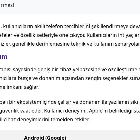
irmesi
 kullanıcıların akıllı telefon tercihlerini şekillendirmeye de
efeler ve özellik setleriyle öne çıkıyor. Kullanıcıların ihtiyaç
er, genellikle derinlemesine teknik ve kullanım senaryoları
rım
apısı sayesinde geniş bir cihaz yelpazesine ve özelleştirme es
anıcılara bütçe ve donanım açısından zengin seçenekler sunar.
me imkanı sağlar.
palı bir ekosistem içinde çalışır ve donanım ile yazılımın sık
 güvenlik vaat eder. Kullanıcı deneyimi, Apple’ın belirlediğ
bil cihaz deneyimlerini temelden etkiler.
Android (Google)