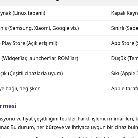
ynak (Linux tabanlı)
Kapalı Kayn
niş (Samsung, Xiaomi, Google vb.)
Sınırlı (Sad
Play Store (Açık erişimli)
App Store (
(Widget’lar, launcher’lar, ROM’lar)
Düşük (Teme
ık (Çeşitli cihazlarla uyum)
Sıkı (Apple
ye bağlı, değişken
Apple taraf
irmesi
onu ve fiyat çeşitliliğini tetikler. Farklı işlemci mimarileri,
nar. Bu durum, her bütçeye ve ihtiyaca uygun bir cihaz bulma