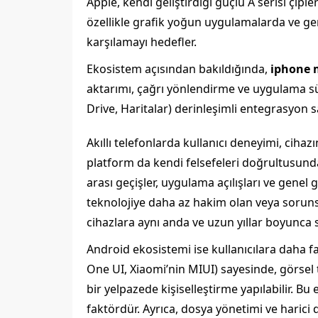
Apple, kendi geliştirdiği güçlü A serisi çi
özellikle grafik yoğun uygulamalarda ve gene
karşılamayı hedefler.
Ekosistem açısından bakıldığında,
iphone 
aktarımı, çağrı yönlendirme ve uygulama süre
Drive, Haritalar) derinleşimli entegrasyon 
Akıllı telefonlarda kullanıcı deneyimi, cihazı
platform da kendi felsefeleri doğrultusunda fa
arası geçişler, uygulama açılışları ve genel 
teknolojiye daha az hakim olan veya sorunsu
cihazlara aynı anda ve uzun yıllar boyunca 
Android ekosistemi ise kullanıcılara daha fa
One UI, Xiaomi’nin MIUI) sayesinde, görsel
bir yelpazede kişiselleştirme yapılabilir. Bu
faktördür. Ayrıca, dosya yönetimi ve harici