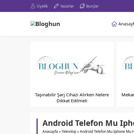
Üyelik
Yazarlar
Burçlar
Anasay
Taşınabilir Şarj Cihazı Alırken Nelere
Mekan
Dikkat Edilmeli
Android Telefon Mu Ipho
Anasayfa
»
Teknoloji
»
Android Telefon Mu Iphone Mu Ha