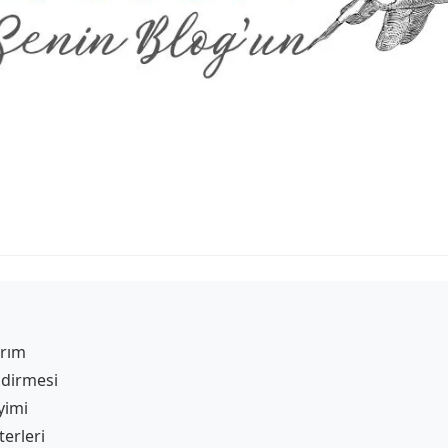
yrım
dirmesi
yimi
erleri