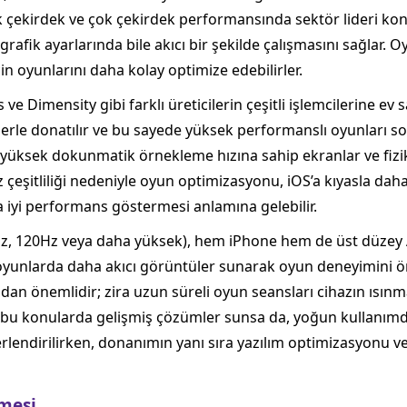
le tek çekirdek ve çok çekirdek performansında sektör lideri k
afik ayarlarında bile akıcı bir şekilde çalışmasını sağlar. Oyu
n oyunlarını daha kolay optimize edebilirler.
 Dimensity gibi farklı üreticilerin çeşitli işlemcilerine ev s
erle donatılır ve bu sayede yüksek performanslı oyunları soru
 yüksek dokunmatik örnekleme hızına sahip ekranlar ve fizikse
çeşitliliği nedeniyle oyun optimizasyonu, iOS’a kıyasla daha p
a iyi performans göstermesi anlamına gelebilir.
Hz, 120Hz veya daha yüksek), hem iPhone hem de üst düzey
lu oyunlarda daha akıcı görüntüler sunarak oyun deneyimini ön
an önemlidir; zira uzun süreli oyun seansları cihazın ısınm
, bu konularda gelişmiş çözümler sunsa da, yoğun kullanımda
lendirilirken, donanımın yanı sıra yazılım optimizasyonu 
rmesi