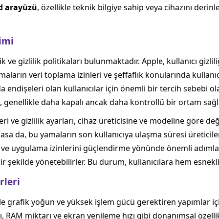
d arayüzü
, özellikle teknik bilgiye sahip veya cihazını derin
yimi
ve gizlilik politikaları bulunmaktadır. Apple, kullanıcı gizli
ların veri toplama izinleri ve şeffaflık konularında kullanıc
 endişeleri olan kullanıcılar için önemli bir tercih sebebi ola
te, genellikle daha kapalı ancak daha kontrollü bir ortam sağl
i ve gizlilik ayarları, cihaz üreticisine ve modeline göre de
asa da, bu yamaların son kullanıcıya ulaşma süresi üreticileri
ni ve uygulama izinlerini güçlendirme yönünde önemli adımlar
bir şekilde yönetebilirler. Bu durum, kullanıcılara hem esnek
rleri
kle grafik yoğun ve yüksek işlem gücü gerektiren yapımlar içi
, RAM miktarı ve ekran yenileme hızı gibi donanımsal özelli