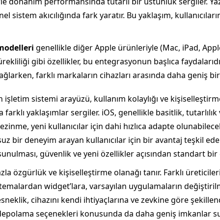
plerle donanım performansında tutarlı bir üstünlük sergiler. 
l sistem akıcılığında fark yaratır. Bu yaklaşım, kullanıcıla
modelleri
genellikle diğer Apple ürünleriyle (Mac, iPad, App
kliliği gibi özellikler, bu entegrasyonun başlıca faydalarıdı
sağlarken, farklı markaların cihazları arasında daha geniş bi
n işletim sistemi arayüzü, kullanım kolaylığı ve kişiselleştirm
rklı yaklaşımlar sergiler. iOS, genellikle basitlik, tutarlılık
gezinme, yeni kullanıcılar için dahi hızlıca adapte olunabilece
z bir deneyim arayan kullanıcılar için bir avantaj teşkil ed
sunulması, güvenlik ve yeni özellikler açısından standart bir
zla özgürlük ve kişiselleştirme olanağı tanır. Farklı üretici
 temalardan widget’lara, varsayılan uygulamaların değiştiril
 esneklik, cihazını kendi ihtiyaçlarına ve zevkine göre şekille
 depolama seçenekleri konusunda da daha geniş imkanlar suna