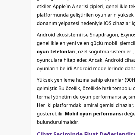
etkiler. Apple’ın A serisi çipleri, genellik
platformunda geliştirilen oyunların yüksek gr
donanım yelpazesi nedeniyle iOS cihazlar içi
Android ekosistemi ise Snapdragon, Exynos ve
genellikle en yeni ve en güçlü mobil işlemcil
oyun telefonları
, özel soğutma sistemleri,
oyunculara hitap eder. Ancak, Android cihaz 
oyunların belirli Android modellerinde dah
Yüksek yenileme hızına sahip ekranlar (90
gelmiştir. Bu özellik, özellikle hızlı tempo
termal yönetim de oyun performansı açısınd
Her iki platformdaki amiral gemisi cihazlar
gösterebilir.
Mobil oyun performansı
değer
bulundurulmalıdır.
Cihaz Seçiminde Fiyat Değerlendi